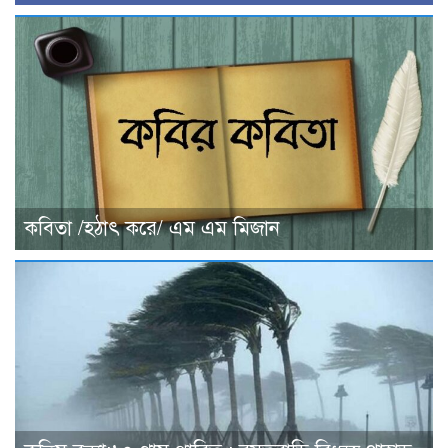
কবিতা /হঠাৎ করে/ এম এম মিজান