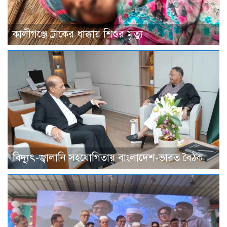
কালীগঞ্জে ট্রাকের ধাক্কায় শিশুর মৃত্যু
বিদ্যুৎ-জ্বালানি সহযোগিতায় বাংলাদেশ-ভারত বৈঠক