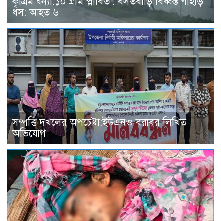
কৃত্রিম বন্যা:১০ গ্রাম প্লাবিত : বসতবাড়ি বিধ্বস্ত পাহাড়
ধস: আহত ৬
সম্পত্তি দখলের অপচেষ্টা:ইউএনও বরাবর লিখিত
অভিযোগ