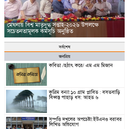
মেঘনায় বিশ্ব মাতৃদুগ্ধ সপ্তাহ-২০২৬ উপলক্ষে
সচেতনতামূলক কর্মসূচি অনুষ্ঠিত
সর্বশেষ
জনপ্রিয়
কবিতা /হঠাৎ করে/ এম এম মিজান
কৃত্রিম বন্যা:১০ গ্রাম প্লাবিত : বসতবাড়ি
বিধ্বস্ত পাহাড় ধস: আহত ৬
সম্পত্তি দখলের অপচেষ্টা:ইউএনও বরাবর
লিখিত অভিযোগ