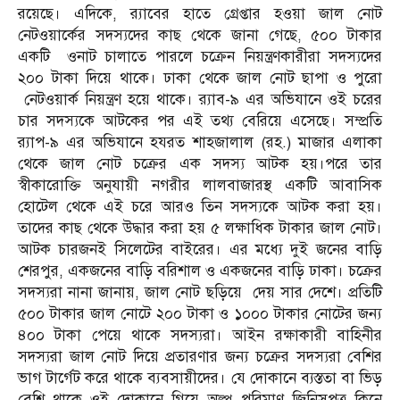
রয়েছে। এদিকে, র‌্যাবের হাতে গ্রেপ্তার হওয়া জাল নোট
নেটওয়ার্কের সদস্যদের কাছ থেকে জানা গেছে, ৫০০ টাকার
একটি ওনাট চালাতে পারলে চক্রেন নিয়ন্ত্রণকারীরা সদস্যদের
২০০ টাকা দিয়ে থাকে। ঢাকা থেকে জাল নোট ছাপা ও পুরো
নেটওয়ার্ক নিয়ন্ত্রণ হয়ে থাকে। র‌্যাব-৯ এর অভিযানে ওই চরের
চার সদস্যকে আটকের পর এই তথ্য বেরিয়ে এসেছে। সম্প্রতি
র‌্যাপ-৯ এর অভিযানে হযরত শাহজালাল (রহ.) মাজার এলাকা
থেকে জাল নোট চক্রের এক সদস্য আটক হয়।পরে তার
স্বীকারোক্তি অনুযায়ী নগরীর লালবাজারস্থ একটি আবাসিক
হোটেল থেকে এই চরে আরও তিন সদস্যকে আটক করা হয়।
তাদের কাছ থেকে উদ্ধার করা হয় ৫ লক্ষাধিক টাকার জাল নোট।
আটক চারজনই সিলেটের বাইরের। এর মধ্যে দুই জনের বাড়ি
শেরপুর, একজনের বাড়ি বরিশাল ও একজনের বাড়ি ঢাকা। চক্রের
সদস্যরা নানা জানায়, জাল নোট ছড়িয়ে দেয় সার দেশে। প্রতিটি
৫০০ টাকার জাল নোটে ২০০ টাকা ও ১০০০ টাকার নোটের জন্য
৪০০ টাকা পেয়ে থাকে সদস্যরা। আইন রক্ষাকারী বাহিনীর
সদস্যরা জাল নোট দিয়ে প্রতারণার জন্য চক্রের সদস্যরা বেশির
ভাগ টার্গেট করে থাকে ব্যবসায়ীদের। যে দোকানে ব্যস্ততা বা ভিড়
বেশি থাকে ওই দোকানে গিয়ে অল্প পরিমাণ জিনিসপত্র কিনে