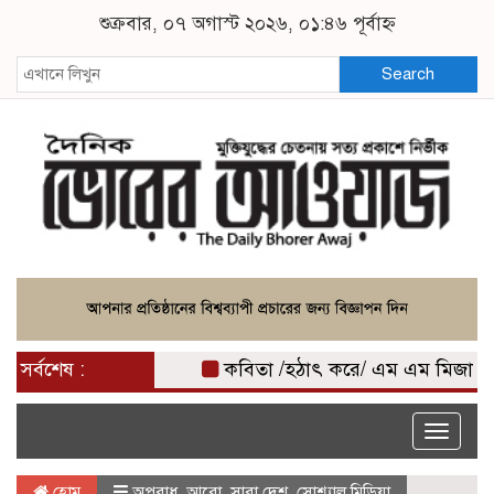
শুক্রবার, ০৭ অগাস্ট ২০২৬, ০১:৪৬ পূর্বাহ্ন
Search
সর্বশেষ :
কবিতা /হঠাৎ করে/ এম এম মিজান
কৃ
Toggle
naviga
হোম
অপরাধ
,
আরো
,
সারা দেশ
,
সোশ্যাল মিডিয়া