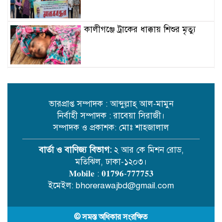
কালীগঞ্জে ট্রাকের ধাক্কায় শিশুর মৃত্যু
বিদ্যুৎ-জ্বালানি সহযোগিতায় বাংলাদেশ-
ভারত বৈঠক
ভারপ্রাপ্ত সম্পাদক : আব্দুল্লাহ্ আল-মামুন
নির্বাহী সম্পাদক : রাবেয়া সিরাজী।
মেঘনায় বিশ্ব মাতৃদুগ্ধ সপ্তাহ-২০২৬
সম্পাদক ও প্রকাশক: মোঃ শাহজালাল
উপলক্ষে সচেতনতামূলক কর্মসূচি অনুষ্ঠিত
বার্তা ও বাণিজ্য বিভাগ:
২ আর কে মিশন রোড,
মতিঝিল, ঢাকা-১২০৩।
আইএবিডির সঙ্গে ভারতীয় হাই
𝐌𝐨𝐛𝐢𝐥𝐞 : 𝟎𝟏𝟕𝟗𝟔-𝟕𝟕𝟕𝟕𝟓𝟑
কমিশনারের মতবিনিময়
ইমেইল: bhorerawajbd@gmail.com
© সমস্ত অধিকার সংরক্ষিত