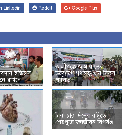
Linkedin
Reddit
Google Plus
কালীগঞ্জে জামায়াতের
 অবদান ইতিহাস
উদ্যোগে গণঅভ্যুত্থান দিবস
নে রাখবে
পালিত
টানা চার দিনের বৃষ্টিতে
শেরপুরে জনজীবন বিপর্যস্ত