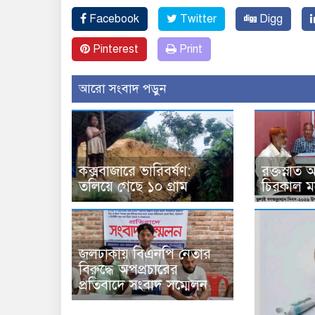
Facebook
Twitter
Digg
Pinterest
Print
আরো সংবাদ পড়ুন
কক্সবাজারে ভারিবর্ষণ:
রক্তস্নাত
তলিয়ে গেছে ১০ গ্রাম
চিরকাল ম
জলঢাকায় বিএনপি নেতার
বিরুদ্ধে অপপ্রচারের
প্রতিবাদে সংবাদ সম্মেলন