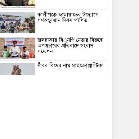
কালীগঞ্জে জামায়াতের উদ্যোগে
গণঅভ্যুত্থান দিবস পালিত
জলঢাকায় বিএনপি নেতার বিরুদ্ধে
অপপ্রচারের প্রতিবাদে সংবাদ
সম্মেলন
নীরব বিষের নাম মাইক্রোপ্লাস্টিক!
টানা চার দিনের বৃষ্টিতে শেরপুরে
জনজীবন বিপর্যস্ত