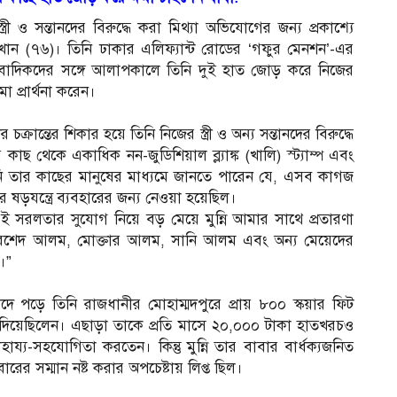
রী ও সন্তানদের বিরুদ্ধে করা মিথ্যা অভিযোগের জন্য প্রকাশ্যে
 খান (৭৬)। তিনি ঢাকার এলিফ্যান্ট রোডের ‘গফুর মেনশন’-এর
 সাংবাদিকদের সঙ্গে আলাপকালে তিনি দুই হাত জোড় করে নিজের
া প্রার্থনা করেন।
ক্রান্তের শিকার হয়ে তিনি নিজের স্ত্রী ও অন্য সন্তানদের বিরুদ্ধে
াছ থেকে একাধিক নন-জুডিশিয়াল ব্ল্যাঙ্ক (খালি) স্ট্যাম্প এবং
িনি তার কাছের মানুষের মাধ্যমে জানতে পারেন যে, এসব কাগজ
ড়যন্ত্রে ব্যবহারের জন্য নেওয়া হয়েছিল।
 সরলতার সুযোগ নিয়ে বড় মেয়ে মুন্নি আমার সাথে প্রতারণা
খোরশেদ আলম, মোক্তার আলম, সানি আলম এবং অন্য মেয়েদের
।”
দে পড়ে তিনি রাজধানীর মোহাম্মদপুরে প্রায় ৮০০ স্কয়ার ফিট
রে দিয়েছিলেন। এছাড়া তাকে প্রতি মাসে ২০,০০০ টাকা হাতখরচও
্য-সহযোগিতা করতেন। কিন্তু মুন্নি তার বাবার বার্ধক্যজনিত
রের সম্মান নষ্ট করার অপচেষ্টায় লিপ্ত ছিল।