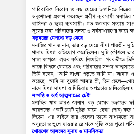
​পারিবারিক বিরোধ ও বড় মেয়ের উস্কানিতে নিজের স্ত্
অনুশোচনা প্রকাশ করেছেন প্রবীণ ব্যবসায়ী মনাজির
বাসিন্দা ও জুতা ব্যবসায়ী। গত শুক্রবার সন্ধ্যায়
ভুলের জন্য পরিবারের সদস্য ও সর্বসাধারণের কাছে ক্ষম
​ষড়যন্ত্রের নেপথ্যে বড় মেয়ে
​মনাজির খান জানান, তার বড় মেয়ে সীমা পারভীন মুন্নির চ
থানায় মিথ্যা অভিযোগ করেছিলেন। মুন্নি কৌশলে তার ক
সাদা কাগজে স্বাক্ষর করিয়ে নিয়েছিল। পরবর্তীতে ত
তাকে বিপদে ফেলতে এবং পরিবারের সম্পদ আত্মসাতের ষ
​তিনি বলেন, “আমি বাংলা পড়তে জানি না। আমার এই
করেছে। আমি না বুঝেই আমার স্ত্রী, তিন ছেলে—
নামে মিথ্যা মামলা ও মিডিয়ায় অপপ্রচার চালিয়েছিলাম
​সম্পত্তি ও অর্থ আত্মসাতের চেষ্টা
​মনাজির খান আরও জানান, বড় মেয়ের চক্রান্তের ফাঁ
আয়তনের একটি ফ্ল্যাট মুন্নির নামে ‘হেবা’ (দান) ক
দিতেন। এর বাইরে তার ছেলেরা তাকে সাধ্যমতো সাহায
অসুস্থতা ও ভুলে যাওয়ার রোগকে পুঁজি করে পুরো পরিবা
​খোরশেদ আলমের সুনাম ও মানবিকতা