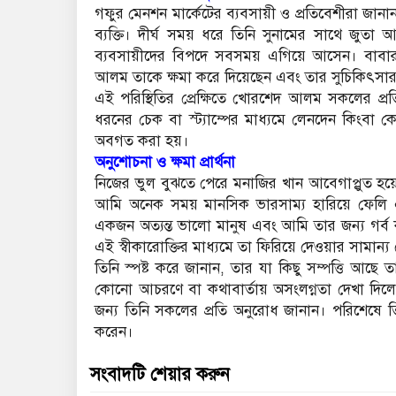
​গফুর মেনশন মার্কেটের ব্যবসায়ী ও প্রতিবেশীরা জা
ব্যক্তি। দীর্ঘ সময় ধরে তিনি সুনামের সাথে জুতা
ব্যবসায়ীদের বিপদে সবসময় এগিয়ে আসেন। বাবার বা
আলম তাকে ক্ষমা করে দিয়েছেন এবং তার সুচিকিৎসার 
​এই পরিস্থিতির প্রেক্ষিতে খোরশেদ আলম সকলের প
ধরনের চেক বা স্ট্যাম্পের মাধ্যমে লেনদেন কিংবা কেন
অবগত করা হয়।
​অনুশোচনা ও ক্ষমা প্রার্থনা
​নিজের ভুল বুঝতে পেরে মনাজির খান আবেগাপ্লুত হয়
আমি অনেক সময় মানসিক ভারসাম্য হারিয়ে ফেল
একজন অত্যন্ত ভালো মানুষ এবং আমি তার জন্য গর্ব 
এই স্বীকারোক্তির মাধ্যমে তা ফিরিয়ে দেওয়ার সামান্য চ
​তিনি স্পষ্ট করে জানান, তার যা কিছু সম্পত্তি আছ
কোনো আচরণে বা কথাবার্তায় অসংলগ্নতা দেখা দ
জন্য তিনি সকলের প্রতি অনুরোধ জানান। পরিশেষে তি
করেন।
সংবাদটি শেয়ার করুন