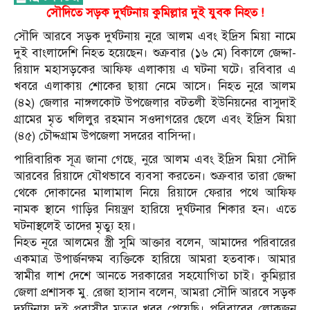
সৌদিতে সড়ক দুর্ঘটনায় কুমিল্লার দুই যুবক নিহত !
সৌদি আরবে সড়ক দুর্ঘটনায় নুরে আলম এবং ইদ্রিস মিয়া নামে
দুই বাংলাদেশি নিহত হয়েছেন। শুক্রবার (১৬ মে) বিকালে জেদ্দা-
রিয়াদ মহাসড়কের আফিফ এলাকায় এ ঘটনা ঘটে। রবিবার এ
খবরে এলাকায় শোকের ছায়া নেমে আসে। নিহত নুরে আলম
(৪২) জেলার নাঙ্গলকোট উপজেলার বটতলী ইউনিয়নের বাসুদাই
গ্রামের মৃত খলিলুর রহমান সওদাগরের ছেলে এবং ইদ্রিস মিয়া
(৪৫) চৌদ্দগ্রাম উপজেলা সদরের বাসিন্দা।
পারিবারিক সূত্র জানা গেছে, নুরে আলম এবং ইদ্রিস মিয়া সৌদি
আরবের রিয়াদে যৌথভাবে ব্যবসা করতেন। শুক্রবার তারা জেদ্দা
থেকে দোকানের মালামাল নিয়ে রিয়াদে ফেরার পথে আফিফ
নামক স্থানে গাড়ির নিয়ন্ত্রণ হারিয়ে দুর্ঘটনার শিকার হন। এতে
ঘটনাস্থলেই তাদের মৃত্যু হয়।
নিহত নূরে আলমের স্ত্রী সুমি আক্তার বলেন, আমাদের পরিবারের
একমাত্র উপার্জনক্ষম ব্যক্তিকে হারিয়ে আমরা হতবাক। আমার
স্বামীর লাশ দেশে আনতে সরকারের সহযোগিতা চাই। কুমিল্লার
জেলা প্রশাসক মু. রেজা হাসান বলেন, আমরা সৌদি আরবে সড়ক
দুর্ঘটনায় দুই প্রবাসীর মৃত্যুর খবর পেয়েছি। পরিবারের লোকজন