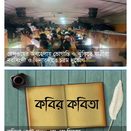
রেলওয়ের অবহেলায় ভোগান্তি ও ঝুঁকিতে যাত্রীরা:
নরসিংদী ও জিনারদীতে চরম দুর্ভোগ