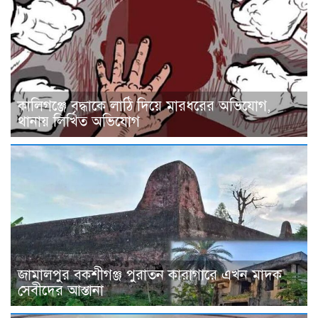
কালিগঞ্জে বৃদ্ধাকে লাঠি দিয়ে মারধরের অভিযোগ,
থানায় লিখিত অভিযোগ
জামালপুর বকশীগঞ্জ পুরাতন কারাগারে এখন মাদক
সেবীদের আস্তানা