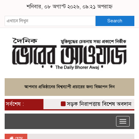
শনিবার, ০৮ অগাস্ট ২০২৬, ০৯:২১ অপরাহ্ন
Search
সর্বশেষ :
সড়ক নিরাপত্তায় বিশেষ অবদান রাখায় ন
Toggle
naviga
হোম