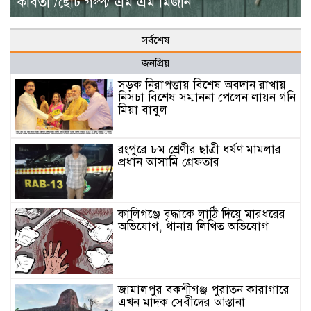
কবিতা /ছোট গল্প/ এম এম মিজান
সর্বশেষ
জনপ্রিয়
সড়ক নিরাপত্তায় বিশেষ অবদান রাখায়
নিসচা বিশেষ সম্মাননা পেলেন লায়ন গনি
মিয়া বাবুল
রংপুরে ৮ম শ্রেণীর ছাত্রী ধর্ষণ মামলার
প্রধান আসামি গ্রেফতার
কালিগঞ্জে বৃদ্ধাকে লাঠি দিয়ে মারধরের
অভিযোগ, থানায় লিখিত অভিযোগ
জামালপুর বকশীগঞ্জ পুরাতন কারাগারে
এখন মাদক সেবীদের আস্তানা