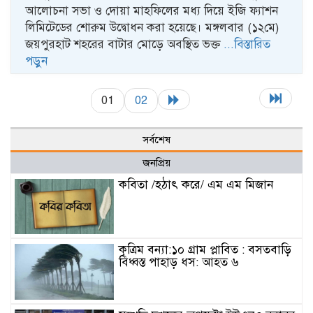
আলোচনা সভা ও দোয়া মাহফিলের মধ্য দিয়ে ইজি ফ্যাশন
লিমিটেডের শোরুম উদ্বোধন করা হয়েছে। মঙ্গলবার (১২মে)
জয়পুরহাট শহরের বাটার মোড়ে অবস্থিত ভক্ত
...বিস্তারিত
পড়ুন
01
02
সর্বশেষ
জনপ্রিয়
কবিতা /হঠাৎ করে/ এম এম মিজান
কৃত্রিম বন্যা:১০ গ্রাম প্লাবিত : বসতবাড়ি
বিধ্বস্ত পাহাড় ধস: আহত ৬