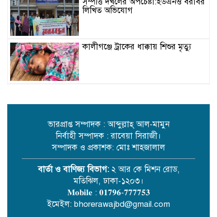
সম্পত্তি দখলের অপচেষ্টা:ইউএনও বরাবর
লিখিত অভিযোগ
কালীগঞ্জে ট্রাকের ধাক্কায় শিশুর মৃত্যু
বিদ্যুৎ-জ্বালানি সহযোগিতায় বাংলাদেশ-
ভারত বৈঠক
ভারপ্রাপ্ত সম্পাদক : আব্দুল্লাহ্ আল-মামুন
নির্বাহী সম্পাদক : রাবেয়া সিরাজী।
মেঘনায় বিশ্ব মাতৃদুগ্ধ সপ্তাহ-২০২৬
উপলক্ষে সচেতনতামূলক কর্মসূচি অনুষ্ঠিত
সম্পাদক ও প্রকাশক: মোঃ শাহজালাল
বার্তা ও বাণিজ্য বিভাগ:
২ আর কে মিশন রোড,
মতিঝিল, ঢাকা-১২০৩।
আইএবিডির সঙ্গে ভারতীয় হাই
কমিশনারের মতবিনিময়
𝐌𝐨𝐛𝐢𝐥𝐞 : 𝟎𝟏𝟕𝟗𝟔-𝟕𝟕𝟕𝟕𝟓𝟑
ইমেইল: bhorerawajbd@gmail.com