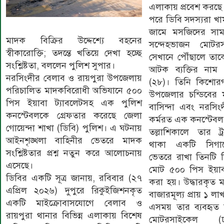
এলাকায় প্রবেশ করছে
পরে ডিবি সদস্যরা 
জামে মসজিদের সামন
মাদক বিক্রির উদ্দেশ্যে বহনের
সন্দেহভাজন মোট
স্বীকারোক্তি; তদন্তে খতিয়ে দেখা হচ্ছে
সেখানে পৌঁছালে তা
সংশ্লিষ্টতা, বললেন পুলিশ সুপার।
আটক ব্যক্তির নাম
নরসিংদীর বেলাব ও রায়পুরা উপজেলায়
(২৮)। তিনি কিশোরগ
পরিচালিত মাদকবিরোধী অভিযানে ৫০০
উপজেলার চন্ডিবের 
পিস ইয়াবা ট্যাবলেটসহ এক পুলিশ
বাসিন্দা এবং নরসিং
কনস্টেবলকে গ্রেফতার করেছে জেলা
কর্মরত এক কনস্টেবল
গোয়েন্দা শাখা (ডিবি) পুলিশ। এ ঘটনায়
তল্লাশিকালে তার ট
আইনশৃঙ্খলা বাহিনীর ভেতরে মাদক
থাকা একটি সিগার
সংশ্লিষ্টতার প্রশ্ন নতুন করে আলোচনায়
ভেতরে রাখা তিনটি জ
এসেছে।
মোট ৫০০ পিস ইয়াবা 
ডিবির একটি সূত্র জানায়, রবিবার (২৭
করা হয়। উদ্ধারকৃত 
এপ্রিল ২০২৬) দুপুরে রিকুইজিশনকৃত
বাজারমূল্য প্রায় ১ ল
একটি মাইক্রোবাসযোগে বেলাব ও
এসময় তার ব্যবহৃত
রায়পুরা থানার বিভিন্ন এলাকায় বিশেষ
মোটরসাইকেল (ঢ