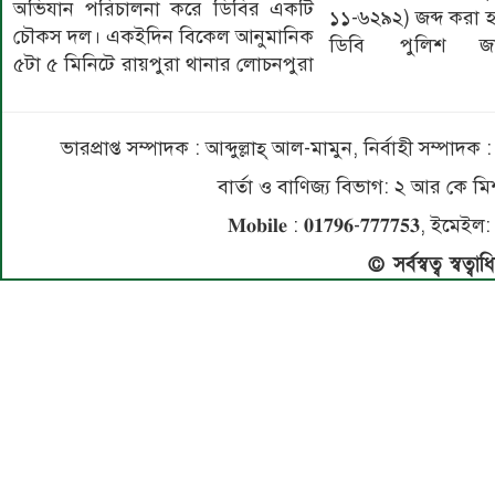
অভিযান পরিচালনা করে ডিবির একটি
১১-৬২৯২) জব্দ করা 
চৌকস দল। একইদিন বিকেল আনুমানিক
ডিবি পুলিশ জান
৫টা ৫ মিনিটে রায়পুরা থানার লোচনপুরা
ভারপ্রাপ্ত সম্পাদক : আব্দুল্লাহ্ আল-মামুন, নির্বাহী সম্প
বার্তা ও বাণিজ্য বিভাগ: ২ আর কে
𝐌𝐨𝐛𝐢𝐥𝐞 : 𝟎𝟏𝟕𝟗𝟔-𝟕𝟕𝟕𝟕𝟓
© সর্বস্বত্ব স্বত্ব