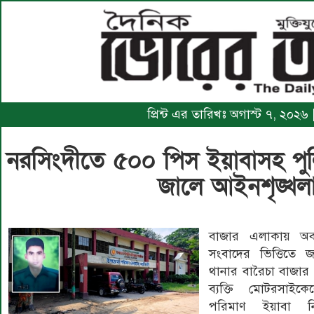
প্রিন্ট এর তারিখঃ অগাস্ট ৭, ২০২৬
নরসিংদীতে ৫০০ পিস ইয়াবাসহ পুল
জালে আইনশৃঙ্খলা
বাজার এলাকায় অব
সংবাদের ভিত্তিতে 
থানার বারৈচা বাজা
ব্যক্তি মোটরসাই
পরিমাণ ইয়াবা ন