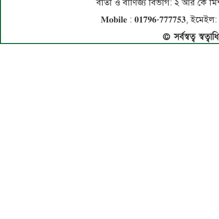
বার্তা ও বাণিজ্য বিভাগ: ২ আর কে
𝐌𝐨𝐛𝐢𝐥𝐞 : 𝟎𝟏𝟕𝟗𝟔-𝟕𝟕𝟕𝟕𝟓
© সর্বস্বত্ব স্বত্ব