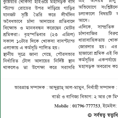
এই অনিয়ম চালু ছ
কুষ্টিয়ার খোকসা হাইওয়ে মহাসড়ক বাস
অভিযোগে সংশ্লিষ্টদে
স্ট্যান্ড রোডের উপর দাঁড়িয়ে গাড়ির
চলাকালে বিষয়টি
যানজট সৃষ্টি তৈরি করে দীর্ঘদিন
আসে।
অবৈধভাবে চাঁদা আদায়ের প্রতিবাদে
এদিকে, সাম্প্রতি
বিক্ষোভ ও মানববন্ধন করেছেন মোটর
চাঁদাবাজির বিরুদ
শ্রমিকরা। বৃহস্পতিবার (২৩ এপ্রিল)
ধারাবাহিকতায় খো
সকাল ১০টার দিকে খোকসা বাসস্ট্যান্ড
জোরদার হয়। এর
এলাকায় এ কর্মসূচি পালিত হয়।
হাজারো শ্রমিক এই বি
স্থানীয় সূত্রে জানা গেছে, পৌরসভার
কর্মসূচির একপর্যায়
নির্ধারিত টোল আদায়ের নির্দিষ্ট স্থান
মহাসড়ক অবরোধ করে
থাকলেও তা উপেক্ষা করে সরাসরি
ভারপ্রাপ্ত সম্পাদক : আব্দুল্লাহ্ আল-মামুন, নির্বাহী সম্প
বার্তা ও বাণিজ্য বিভাগ: ২ আর কে
𝐌𝐨𝐛𝐢𝐥𝐞 : 𝟎𝟏𝟕𝟗𝟔-𝟕𝟕𝟕𝟕𝟓
© সর্বস্বত্ব স্বত্ব