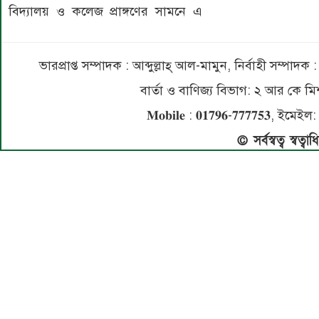
বিদ্যালয় ও কলেজ প্রাঙ্গণের সামনে এ
ভারপ্রাপ্ত সম্পাদক : আব্দুল্লাহ্ আল-মামুন, নির্বাহী সম্প
বার্তা ও বাণিজ্য বিভাগ: ২ আর কে
𝐌𝐨𝐛𝐢𝐥𝐞 : 𝟎𝟏𝟕𝟗𝟔-𝟕𝟕𝟕𝟕𝟓
© সর্বস্বত্ব স্বত্ব