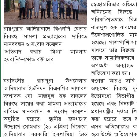
স্বেচ্ছাচারিতার অভি
অনিয়মের বিরুদ্ধে
পরিকল্পিতভাবে ব
নাজমুল হক বাদলের ব
রায়পুরার আদিয়াবাদে বিএনপি নেতার
উদ্দেশ্যপ্রণোদিত 
বিরুদ্ধে মামলা প্রত্যাহারের দাবিতে
হয়েছে। পাশাপাশি স
মানববন্ধন ও সংবাদ সম্মেলন
মাধ্যমে তার বিরুদ্ধ
‘প্রতিবাদ করায় মিথ্যা মামলায়
তাকে সামাজিকভাবে হ
হয়রানি’—ক্ষোভ বক্তাদের
অপচেষ্টা অব্যা
অভিযোগ করা হয়।
নরসিংদীর রায়পুরা উপজেলার
বক্তারা আরও দাবি 
আদিয়াবাদ ইউনিয়ন বিএনপির সাধারণ
অধ্যক্ষের বিরুদ্ধে 
সম্পাদক মো. নাজমুল হক বাদলের
ইতোমধ্যে বিভাগী
বিরুদ্ধে দায়ের করা মামলা প্রত্যাহারের
হয়েছে এবং বিষয়টি শি
দাবিতে মানববন্ধন ও সংবাদ সম্মেলন
প্রধানমন্ত্রীর দপ্তর
অনুষ্ঠিত হয়েছে। স্থানীয় জনগণের
করা হয়েছে। তবে 
উদ্যোগে সোমবার (২০ এপ্রিল) বিকেলে
এসব অভিযোগের কার্য
আদিয়াবাদ সরকারি ইসলামিয়া উচ্চ
হয়ে উল্টো অভিযোগক