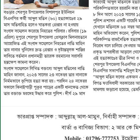
কারণেই আব্দুল মতিনকে হত্
পরিকল্পিতভাবে হয়রানি করা হয়
বগুড়ার শেরপুর উপজেলার বিশালপুর ইউনিয়ন
৮ দিন আগে ২০২৩ সালের ১৫
বিএনপির কর্মী আব্দুল মতিন (৬০) হত্যাকাণ্ডের ২৯
পুলিশ প্রশাসন একটি গায়েবি 
মাস অতিবাহিত হলেও ঘাতকরা গ্রেপ্তার না হওয়ায়
যেখানে মতিনকে ৬৪ নম্বর আ
সংবাদ সম্মেলন করেছে নিহতের পরিবার। রবিবার (১৯
মাহিন অভিযোগ করেন, পুলিশ
এপ্রিল) দুপুরে শেরপুর উপজেলা প্রেসক্লাব মিলনায়তনে
পরিকল্পিত রাজনৈতিক হত্যাকাণ
আয়োজিত এই সংবাদ সম্মেলনে নিহতের নাতি মাহিন
বিরোধ বলে চালিয়ে দেওয়ার অপ
তার নানার খুনিদের দ্রুত গ্রেপ্তার ও দৃষ্টান্তমূলক শাস্তির
প্রকৃত অপরাধীরা আড়ালে থেক
দাবিতে বর্তমান প্রধানমন্ত্রী তারেক রহমানের সরাসরি
এই হত্যাকাণ্ডের তীব্র নিন্দা
হস্তক্ষেপ কামনা করেন।
শেরপুর উপজেলা বিএনপির নে
সংবাদ সম্মেলনে লিখিত বক্তব্যে আব্দুল মতিনের নাতি
বিএনপির সভাপতি শহিদুল ইস
মাহিন জানান, ২০২৩ সালের ২৩ নভেম্বর তার নানাকে
“আব্দুল মতিন দলের একজন এক
নির্মমভাবে কুপিয়ে হত্যা করা হয়। পরদিন ২৪ নভেম্বর
বিগত ফ্যাসিবাদী সরকারের আ
সকালে ঝিনাইগাড়ী পুকুর পাড়ের একটি ধানক্ষেত থেকে
মামলায় জড়ানো হয়েছে, তেমনি 
তার রক্তাক্ত মরদেহ উদ্ধার করে পুলিশ। দীর্ঘ ২৯ মাস
ভারপ্রাপ্ত সম্পাদক : আব্দুল্লাহ্ আল-মামুন, নির্বাহী সম্প
বার্তা ও বাণিজ্য বিভাগ: ২ আর কে
𝐌𝐨𝐛𝐢𝐥𝐞 : 𝟎𝟏𝟕𝟗𝟔-𝟕𝟕𝟕𝟕𝟓