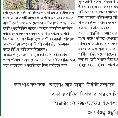
ভুক্তভোগী পক্ষের অভিযোগ,
উদ্দিনের ছেলে মো. হবিবুর র
পরিবারের সদস্যদের মাধ্যমে সম্প
শেরপুরের ঝিনাইগাতী উপজেলার হাতিবান্ধা ইউনিয়নের
করে চলাচলে প্রতিবন্ধকতা সৃষ্
লয়খা গ্রামে একটি মাছের প্রজেক্টে যাতায়াতের একমাত্র
শফিকুল ইসলাম রহিম জানান, 
রাস্তাটি কেটে বন্ধ করে দেওয়ার অভিযোগ উঠেছে। এতে
রয়েছে। প্রতিদিন মাছের খাদ
ছয়টি পুকুরভিত্তিক মাছের খামারের স্বাভাবিক কার্যক্রম
জন্য এ রাস্তাটিই একমাত্র ভরসা।
ব্যাহত হচ্ছে এবং বড় ধরনের আর্থিক ক্ষতির আশঙ্কা
অংশ কেটে গর্ত করে দেওয়ায় 
তৈরি হয়েছে। এ ঘটনায় ভুক্তভোগী মৎস্যচাষী শফিকুল
গেছে। ফলে মাছের খাদ্য সরবর
ইসলাম রহিম উপজেলা নির্বাহী কর্মকর্তার (ইউএনও)
সময়মতো মাছ বাজারে নিতে না
কাছে লিখিত অভিযোগ দিয়েছেন।
আর্থিক ক্ষতির মুখে পড়ছেন
অভিযোগ সূত্রে জানা যায়, লয়খা মোল্লা বাড়ির দক্ষিণ
করা হয়, জমি সংক্রান্ত বিরো
পাশে পরিষদের রাস্তা থেকে পূর্ব দিকে জমির মালিকদের
হবিবুর রহমান হবির নির্দেশে তার
সঙ্গে আলোচনা ও সম্মতিক্রমে নিজ অর্থায়নে ভ্যান
ভারপ্রাপ্ত সম্পাদক : আব্দুল্লাহ্ আল-মামুন, নির্বাহী সম্প
বার্তা ও বাণিজ্য বিভাগ: ২ আর কে
𝐌𝐨𝐛𝐢𝐥𝐞 : 𝟎𝟏𝟕𝟗𝟔-𝟕𝟕𝟕𝟕𝟓
© সর্বস্বত্ব স্বত্ব