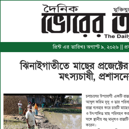
প্রিন্ট এর তারিখঃ অগাস্ট ৯, ২০২৬ || প
ঝিনাইগাতীতে মাছের প্রজেক্টের র
মৎস্যচাষী, প্রশাসনে
চলাচলের উপযোগী একটি রাস্তা
আব্দুল করিম দুদু ও তার পরিব
রাস্তা ব্যবহার করে চারটি মাছের
ও উৎপাদিত মাছ পরিবহন কর
সঙ্গে স্থানীয় বহু মানুষও রাস্তা
করেন।