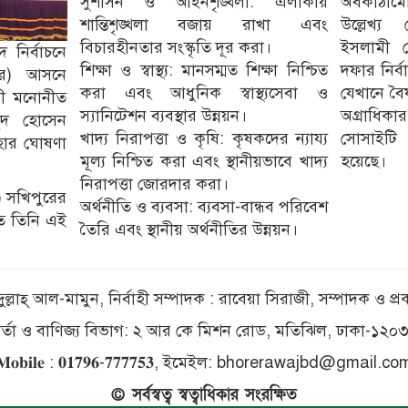
সুশাসন ও আইনশৃঙ্খলা: এলাকায়
অবকাঠামো
শান্তিশৃঙ্খলা বজায় রাখা এবং
উল্লেখ্য
বিচারহীনতার সংস্কৃতি দূর করা।
ইসলামী কে
 নির্বাচনে
শিক্ষা ও স্বাস্থ্য: মানসম্মত শিক্ষা নিশ্চিত
দফার নির্
পুর) আসনে
করা এবং আধুনিক স্বাস্থ্যসেবা ও
যেখানে বৈ
মী মনোনীত
স্যানিটেশন ব্যবস্থার উন্নয়ন।
অগ্রাধিকার
মুদ হোসেন
খাদ্য নিরাপত্তা ও কৃষি: কৃষকদের ন্যায্য
সোসাইটি 
েহার ঘোষণা
মূল্য নিশ্চিত করা এবং স্থানীয়ভাবে খাদ্য
হয়েছে।
নিরাপত্তা জোরদার করা।
) সখিপুরের
অর্থনীতি ও ব্যবসা: ব্যবসা-বান্ধব পরিবেশ
তে তিনি এই
তৈরি এবং স্থানীয় অর্থনীতির উন্নয়ন।
ব্দুল্লাহ্ আল-মামুন, নির্বাহী সম্পাদক : রাবেয়া সিরাজী, সম্পাদক ও
ার্তা ও বাণিজ্য বিভাগ: ২ আর কে মিশন রোড, মতিঝিল, ঢাকা-১২০
𝐌𝐨𝐛𝐢𝐥𝐞 : 𝟎𝟏𝟕𝟗𝟔-𝟕𝟕𝟕𝟕𝟓𝟑, ইমেইল: bhorerawajbd@gmail.co
© সর্বস্বত্ব স্বত্বাধিকার সংরক্ষিত