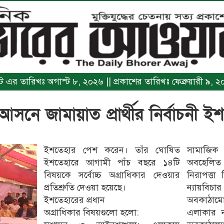
িন্ট এর তারিখঃ অগাস্ট ৮, ২০২৬ || প্রকাশের তারিখঃ ফেব্রুয়ারী ৯, 
‌নে জামায়াত প্রার্থীর নির্বাচনী ই
ইশতেহার পেশ করেন। তাঁর ঘোষিত
সামাজিক 
ইশতেহারে আগামী পাঁচ বছরে ১৪টি
অবহেলিত 
বিষয়কে সর্বোচ্চ অগ্রাধিকার দেওয়ার
নিরাপত্তা 
প্রতিশ্রুতি দেওয়া হয়েছে।
ন্যায়বিচার প
ইশতেহারের প্রধান
অবকাঠামো
অগ্রাধিকার বিষয়গুলো হলো:
এলাকার 