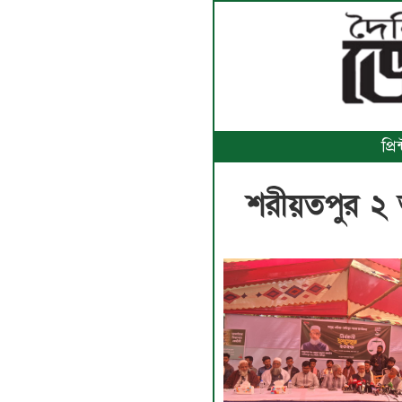
প্র
শরীয়তপুর ২ আস