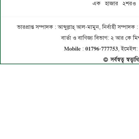
এক হাজার ২শরও বে
ভারপ্রাপ্ত সম্পাদক : আব্দুল্লাহ্ আল-মামুন, নির্বাহী সম্প
বার্তা ও বাণিজ্য বিভাগ: ২ আর কে
𝐌𝐨𝐛𝐢𝐥𝐞 : 𝟎𝟏𝟕𝟗𝟔-𝟕𝟕𝟕𝟕𝟓
© সর্বস্বত্ব স্বত্ব