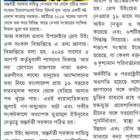
আইনি ও প্রাতিষ্ঠানিক
অন্তর্বর্তী সরকার দায়িত্ব নেওয়ার পর থেকে গৃহীত প্রধান
হয়। প্রেস উইংয়ের ত
সংস্কার উদ্যোগগুলো নিয়ে ‘রিফর্ম বুক’ নামে একটি বই
নেওয়ার ১৮ মাসে সর
প্রকাশ করেছে সরকার। বইটিতে ২০২৪ সালের আগস্ট
থেকে শুরু করে বিভিন্ন খাতে নেওয়া সংস্কারের সংক্ষিপ্ত
আইন (নতুন ও সং
বিবরণ তুলে ধরা হয়েছে।
করেছে এবং ৬শটিরও
আজ সকালে প্রধান উপদেষ্টার প্রেস উইং
সিদ্ধান্ত নিয়েছে। এ
এক সংবাদ বিজ্ঞপ্তিতে এ তথ্য জানায়।
শতাংশ সংস্কার ইতোম
বিজ্ঞপ্তিতে বলা হয়, ২০২৪ সালের ৫
হয়েছে, যা কেবল বক্তব্
আগস্ট কর্তৃত্ববাদী শাসনের বিরুদ্ধে ‘আর
ও দৃশ্যমান পরিবর্তনের
নয়’ স্লোগানে রাজপথে নামা তরুণ-
অর্থনীতি ও পররাষ্ট্র
তরুণীসহ লাখো মানুষের আন্দোলনের
অগ্রগতি হয়েছে বল
মধ্য দিয়ে বাংলাদেশ প্রায় ১৬ বছরের
জাপানের সঙ্গে অর্থন
দমনমূলক শাসন থেকে বেরিয়ে আসার
চুক্তির মাধ্যমে প্রা
পথ খুঁজে পায়। এরই ধারাবাহিকতায়
শুল্কমুক্ত প্রবেশাধ
জুলাই গণ-অভ্যুত্থান ঘটে এবং গভীর
চীনের সঙ্গে সহযোগ
সংকটকালে অধ্যাপক মুহাম্মদ ইউনূসের
পুনর্নির্ধারণ, স্বাস
নেতৃত্বে অন্তর্বর্তী সরকার গঠিত হয়।
উন্নয়ন এবং যৌথ জল
প্রেস উইং জানায়, অন্তর্বর্তী সরকার দায়িত্ব
মাধ্যমে বন্যা পূর্বাভ