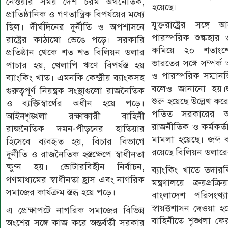
নেওয়ার সময় দেশ চরম অর্থনৈতিক,
হয়েছে।
প্রাতিষ্ঠানিক ও গণতান্ত্রিক বিপর্যয়ের মধ্যে
যুক্তরাষ্ট্রের সঙ্গ
ছিল। দীর্ঘদিনের দুর্নীতি ও অপশাসনে
পারস্পরিক শুল্কহা
রাষ্ট্রের কাঠামো ভেঙে পড়ে। সরকারি
কমিয়ে ২০ শতাংশ
প্রতিষ্ঠান থেকে শত শত বিলিয়ন ডলার
ভারতের সঙ্গে সম্পর্ক
পাচার হয়, খেলাপি ঋণে বিপর্যস্ত হয়
ও পারস্পরিক সম্মানভ
ব্যাংকিং খাত। এমনকি কেন্দ্রীয় ব্যাংকসহ
বলেও জানানো হয়।জবা
গুরুত্বপূর্ণ নিয়ন্ত্রক সংস্থাগুলো রাজনৈতিক
শুরু হয়েছে উল্লেখ কর
ও ব্যক্তিস্বার্থের অধীন হয়ে পড়ে।
পতিত সরকারের 
আইনশৃঙ্খলা রক্ষাকারী বাহিনী
রাজনীতিক ও কর্মকর্তার
রাজনৈতিক দমন-পীড়নের হাতিয়ার
মামলা হয়েছে। জব্দ বা
হিসেবে ব্যবহৃত হয়, বিচার বিভাগে
রয়েছে বিলিয়ন ডলারে
দুর্নীতি ও রাজনৈতিক হস্তক্ষেপে স্বাধীনতা
ক্ষুণ্ন হয়। ভোটারবিহীন নির্বাচন,
ব্যাংকিং খাতে তদার
গণমাধ্যমের স্বাধীনতা হ্রাস এবং নাগরিক
মন্ত্রণালয়ে ক্রয়প্রক্
সমাজের কার্যক্রম স্তব্ধ হয়ে পড়ে।
বাংলাদেশ পরিসংখ্যা
স্বায়ত্তশাসন দেওয়া 
এ প্রেক্ষাপটে নাগরিক সমাজের বিভিন্ন
বাহিনীতে শৃঙ্খলা ফে
অংশের সঙ্গে কাজ করে অন্তর্বর্তী সরকার