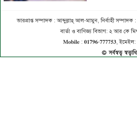
ভারপ্রাপ্ত সম্পাদক : আব্দুল্লাহ্ আল-মামুন, নির্বাহী সম্প
বার্তা ও বাণিজ্য বিভাগ: ২ আর কে
𝐌𝐨𝐛𝐢𝐥𝐞 : 𝟎𝟏𝟕𝟗𝟔-𝟕𝟕𝟕𝟕𝟓
© সর্বস্বত্ব স্বত্ব