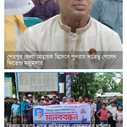
শেরপুর জেলা আহ্বায়ক হিসেবে পুনরায় দায়িত্ব পেলেন
জিতেন্দ্র মজুমদার
মিজান হত্যার সাথে জড়িতদের গ্রেফতারের দাবিতে