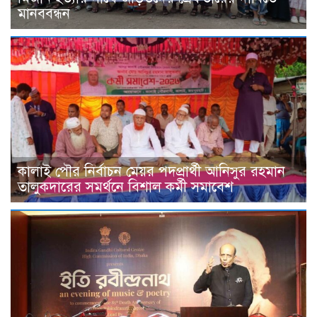
মানববন্ধন
কালাই পৌর নির্বাচন মেয়র পদপ্রার্থী আনিসুর রহমান
তালুকদারের সমর্থনে বিশাল কর্মী সমাবেশ