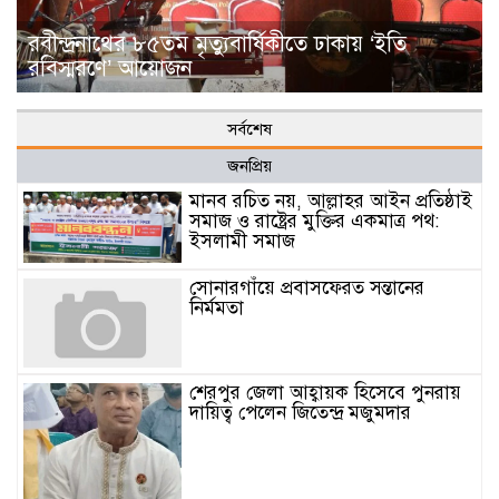
রবীন্দ্রনাথের ৮৫তম মৃত্যুবার্ষিকীতে ঢাকায় ‘ইতি
রবিস্মরণে’ আয়োজন
সর্বশেষ
জনপ্রিয়
মানব রচিত নয়, আল্লাহর আইন প্রতিষ্ঠাই
সমাজ ও রাষ্ট্রের মুক্তির একমাত্র পথ:
ইসলামী সমাজ
সোনারগাঁয়ে প্রবাসফেরত সন্তানের
নির্মমতা
শেরপুর জেলা আহ্বায়ক হিসেবে পুনরায়
দায়িত্ব পেলেন জিতেন্দ্র মজুমদার