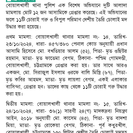
বোয়ালখালী থানা পুলিশ এক বিশেষ অভিযানে দুটি আলাদা
মামলায় মোট ১২ জন আসামিকে গ্রেপ্তার করেছে। এই অভিযানের
ফলে ১১টি চোরাই গরু ও বিপুল পরিমাণ দেশীয় তৈরি চোলাই মদ
উদ্ধার করা হয়েছে।
প্রথম মামলা: বোয়ালখালী থানার মামলা নং- ১৪, তারিখ-
২৩/১০/২০২৪, ধারা- ৪৫৭/৩৮০ পেনাল কোড অনুযায়ী প্রধান
আসামি হিসেবে মো. বখতিয়ার আলম (৫২), পিতা- মৃত ওছিউর
রহমান, মাতা- মৃত ফাতেমা বেগম, ঠিকানা- পশ্চিম গোমদণ্ডী,
বোয়ালখালী, চট্টগ্রামকে গ্রেপ্তার করা হয়। তার সাথে আরও
একজন, মো. সিরাজুল ইসলাম ওরফে বালি মিস্ত্রি (৬৭), পিতা-
মৃত কবির আহমদ, মাতা- মৃত লায়লা বেগম, একই এলাকার
বাসিন্দা, গ্রেপ্তার হন। তাদের কাছ থেকে ১১টি চোরাই গরু উদ্ধার
করা হয়।
দ্বিতীয় মামলা: বোয়ালখালী থানার মামলা নং- ১৫, তারিখ-
২৪/১০/২০২৪, ধারা- ৩৬(১) সারণী ২৪(গ) মাদকদ্রব্য নিয়ন্ত্রণ
আইন, ২০১৮ অনুযায়ী মো. কাসেম (৪৫), পিতা- মৃত বাদশা
মিয়া, মাতা- মৃত রোকেয়া বেগম, ঠিকানা- পূর্ব কধুরখীল,
বোয়ালখালী, চট্টগ্রামকে ১৫০ লিটার দেশীয় তৈরি চোলাই মদসহ