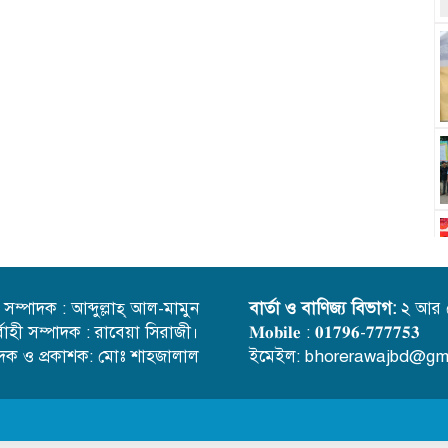
্ত সম্পাদক : আব্দুল্লাহ্ আল-মামুন
বার্তা ও বাণিজ্য বিভাগ:
২ আর 
র্বাহী সম্পাদক : রাবেয়া সিরাজী।
𝐌𝐨𝐛𝐢𝐥𝐞 : 𝟎𝟏𝟕𝟗𝟔-𝟕𝟕𝟕𝟕𝟓𝟑
াদক ও প্রকাশক: মোঃ শাহজালাল
ইমেইল: bhorerawajbd@gm