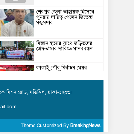
শেরপুর জেলা আহ্বায়ক হিসেবে
পুনরায় দায়িত্ব পেলেন জিতেন্দ্র
মজুমদার
মিজান হত্যার সাথে জড়িতদের
গ্রেফতারের দাবিতে মানববন্ধন
কালাই পৌর নির্বাচন মেয়র
পদপ্রার্থী আনিসুর রহমান
তালুকদারের সমর্থনে বিশাল কর্মী
সমাবেশ
কে মিশন রোড, মতিঝিল, ঢাকা-১২০৩।
রবীন্দ্রনাথের ৮৫তম মৃত্যুবার্ষিকীতে
ঢাকায় ‘ইতি রবিস্মরণে’ আয়োজন
ail.com
ন্যায়বিচার ও নিরাপত্তার দাবিতে
Theme Customized By
BreakingNews
কঠোর আন্দোলনের সূচনা