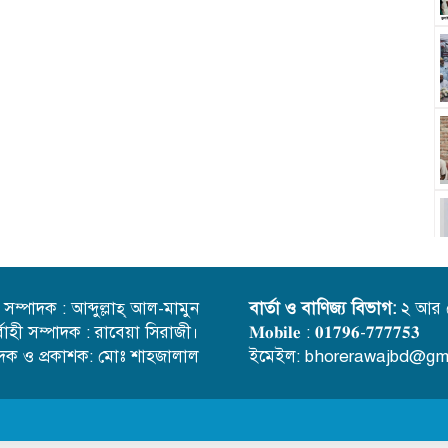
্ত সম্পাদক : আব্দুল্লাহ্ আল-মামুন
বার্তা ও বাণিজ্য বিভাগ:
২ আর 
র্বাহী সম্পাদক : রাবেয়া সিরাজী।
𝐌𝐨𝐛𝐢𝐥𝐞 : 𝟎𝟏𝟕𝟗𝟔-𝟕𝟕𝟕𝟕𝟓𝟑
াদক ও প্রকাশক: মোঃ শাহজালাল
ইমেইল: bhorerawajbd@gm