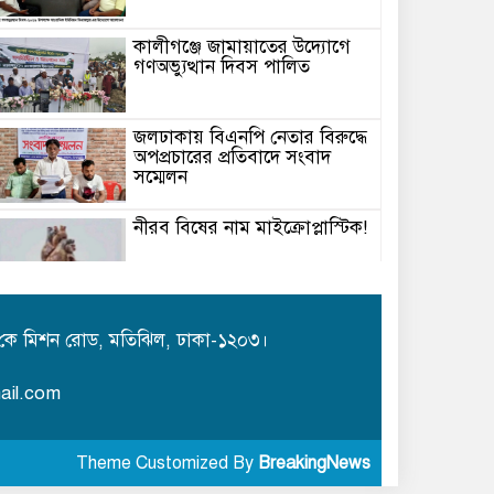
কালীগঞ্জে জামায়াতের উদ্যোগে
গণঅভ্যুত্থান দিবস পালিত
জলঢাকায় বিএনপি নেতার বিরুদ্ধে
অপপ্রচারের প্রতিবাদে সংবাদ
সম্মেলন
নীরব বিষের নাম মাইক্রোপ্লাস্টিক!
কে মিশন রোড, মতিঝিল, ঢাকা-১২০৩।
ail.com
টানা চার দিনের বৃষ্টিতে শেরপুরে
জনজীবন বিপর্যস্ত
Theme Customized By
BreakingNews