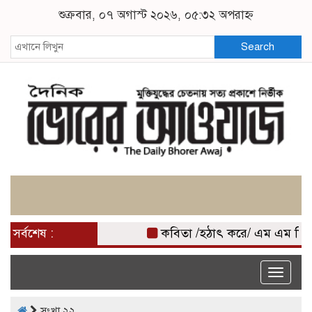
শুক্রবার, ০৭ অগাস্ট ২০২৬, ০৫:৩২ অপরাহ্ন
Search
সর্বশেষ :
কবিতা /হঠাৎ করে/ এম এম মিজ
Toggle
naviga
সংখা ২২