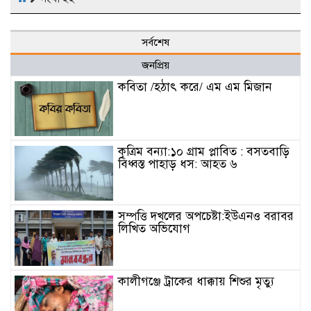
সর্বশেষ
জনপ্রিয়
কবিতা /হঠাৎ করে/ এম এম মিজান
কৃত্রিম বন্যা:১০ গ্রাম প্লাবিত : বসতবাড়ি
বিধ্বস্ত পাহাড় ধস: আহত ৬
সম্পত্তি দখলের অপচেষ্টা:ইউএনও বরাবর
লিখিত অভিযোগ
কালীগঞ্জে ট্রাকের ধাক্কায় শিশুর মৃত্যু