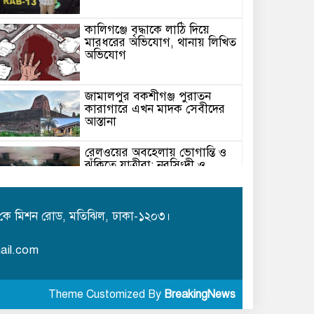
কালিগঞ্জে বৃদ্ধাকে লাঠি দিয়ে
মারধরের অভিযোগ, থানায় লিখিত
অভিযোগ
জামালপুর বকশীগঞ্জ পুরাতন
কারাগারে এখন মাদক সেবীদের
আস্তানা
রেলওয়ের অবহেলায় ভোগান্তি ও
ঝুঁকিতে যাত্রীরা: নরসিংদী ও
জিনারদীতে চরম দুর্ভোগ
কবিতা /ছোট গল্প/ এম এম মিজান
কে মিশন রোড, মতিঝিল, ঢাকা-১২০৩।
ail.com
বিদেশি ফলে দিনাজপুরের যুবক
কামাল
Theme Customized By
BreakingNews