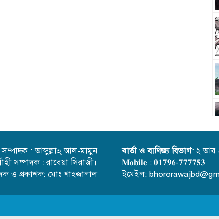
্ত সম্পাদক : আব্দুল্লাহ্ আল-মামুন
বার্তা ও বাণিজ্য বিভাগ:
২ আর 
র্বাহী সম্পাদক : রাবেয়া সিরাজী।
𝐌𝐨𝐛𝐢𝐥𝐞 : 𝟎𝟏𝟕𝟗𝟔-𝟕𝟕𝟕𝟕𝟓𝟑
াদক ও প্রকাশক: মোঃ শাহজালাল
ইমেইল: bhorerawajbd@gm