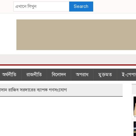
Search
অর্থনীতি
রাজনীতি
বিনোদন
অপরাধ
মুক্তমত
ই-পেপা
াসান রাজিব সরদারের ব্যাপক গণসংযোগ