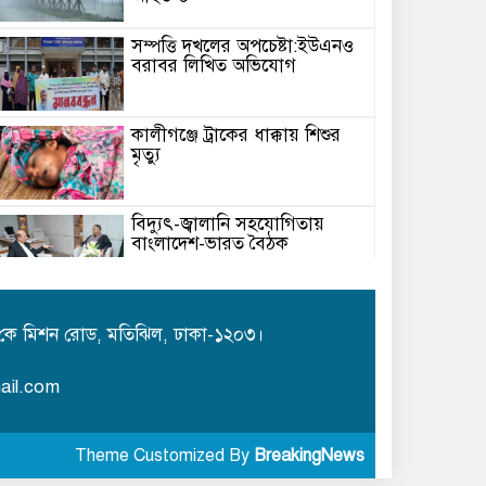
সম্পত্তি দখলের অপচেষ্টা:ইউএনও
বরাবর লিখিত অভিযোগ
কালীগঞ্জে ট্রাকের ধাক্কায় শিশুর
মৃত্যু
বিদ্যুৎ-জ্বালানি সহযোগিতায়
বাংলাদেশ-ভারত বৈঠক
মেঘনায় বিশ্ব মাতৃদুগ্ধ সপ্তাহ-২০২৬
উপলক্ষে সচেতনতামূলক কর্মসূচি
কে মিশন রোড, মতিঝিল, ঢাকা-১২০৩।
অনুষ্ঠিত
ail.com
আইএবিডির সঙ্গে ভারতীয় হাই
কমিশনারের মতবিনিময়
Theme Customized By
BreakingNews