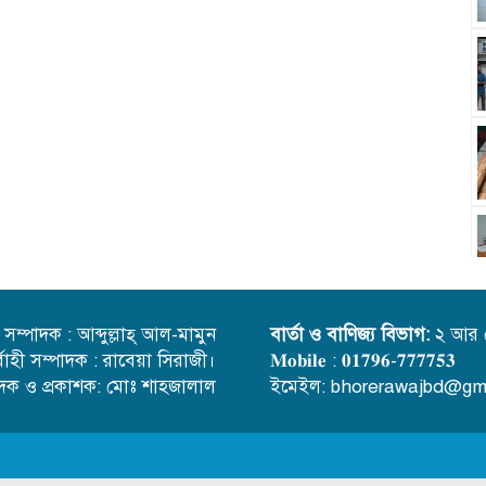
্ত সম্পাদক : আব্দুল্লাহ্ আল-মামুন
বার্তা ও বাণিজ্য বিভাগ:
২ আর 
র্বাহী সম্পাদক : রাবেয়া সিরাজী।
𝐌𝐨𝐛𝐢𝐥𝐞 : 𝟎𝟏𝟕𝟗𝟔-𝟕𝟕𝟕𝟕𝟓𝟑
াদক ও প্রকাশক: মোঃ শাহজালাল
ইমেইল: bhorerawajbd@gm