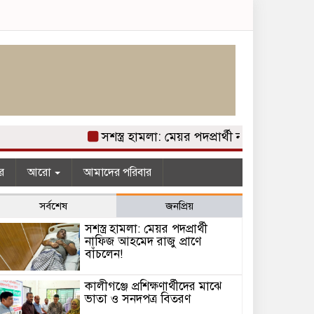
সশস্ত্র হামলা: মেয়র পদপ্রার্থী নাফিজ আহমেদ রা
র
আরো
আমাদের পরিবার
সর্বশেষ
জনপ্রিয়
সশস্ত্র হামলা: মেয়র পদপ্রার্থী
নাফিজ আহমেদ রাজু প্রাণে
বাঁচলেন!
কালীগঞ্জে প্রশিক্ষণার্থীদের মাঝে
ভাতা ও সনদপত্র বিতরণ