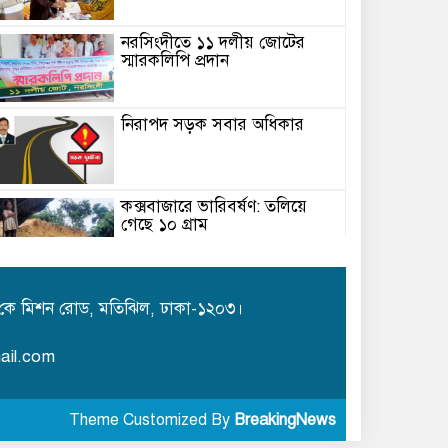
নরসিংদীতে ১১ দলীয় জোটের
স্মারকলিপি প্রদান
নিরাপদ সড়ক সবার অধিকার
কক্সবাজারে ভারিবর্ষণ: তলিয়ে
গেছে ১০ গ্রাম
রক্তস্নাত অবদান ইতিহাস চিরকাল
মনে রাখবে
কে মিশন রোড, মতিঝিল, ঢাকা-১২০৩।
ail.com
কালীগঞ্জে জামায়াতের উদ্যোগে
গণঅভ্যুত্থান দিবস পালিত
Theme Customized By
BreakingNews