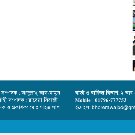
্ত সম্পাদক : আব্দুল্লাহ্ আল-মামুন
বার্তা ও বাণিজ্য বিভাগ:
২ আর 
র্বাহী সম্পাদক : রাবেয়া সিরাজী।
𝐌𝐨𝐛𝐢𝐥𝐞 : 𝟎𝟏𝟕𝟗𝟔-𝟕𝟕𝟕𝟕𝟓𝟑
াদক ও প্রকাশক: মোঃ শাহজালাল
ইমেইল: bhorerawajbd@gm