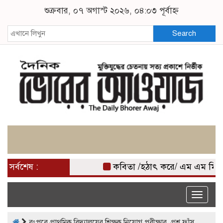
শুক্রবার, ০৭ অগাস্ট ২০২৬, ০৪:০৩ পূর্বাহ্ন
Search
সর্বশেষ :
কবিতা /হঠাৎ করে/ এম এম মিজ
Toggle
naviga
‎রংপুরে প্রাথমিক বিদ্যালয়ের শিক্ষক নিয়োগ পরীক্ষার প্রশ্ন ফাঁস