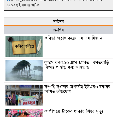
চক্রের দুই সদস্য আটক
সর্বশেষ
জনপ্রিয়
কবিতা /হঠাৎ করে/ এম এম মিজান
কৃত্রিম বন্যা:১০ গ্রাম প্লাবিত : বসতবাড়ি
বিধ্বস্ত পাহাড় ধস: আহত ৬
সম্পত্তি দখলের অপচেষ্টা:ইউএনও বরাবর
লিখিত অভিযোগ
কালীগঞ্জে ট্রাকের ধাক্কায় শিশুর মৃত্যু