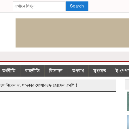
Search
অর্থনীতি
রাজনীতি
বিনোদন
অপরাধ
মুক্তমত
ই-পেপা
ে অংশ নিলেন ড. খন্দকার মোশাররফ হোসেন এমপি !