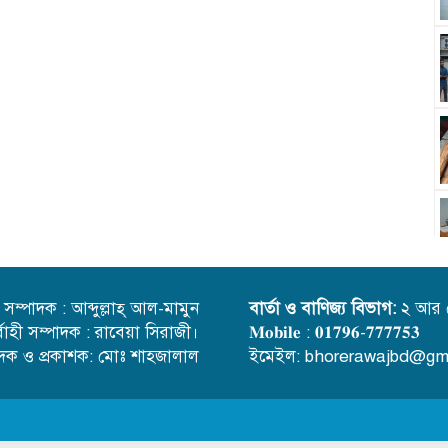
্ত সম্পাদক : আব্দুল্লাহ্ আল-মামুন
বার্তা ও বাণিজ্য বিভাগ:
২ আর 
র্বাহী সম্পাদক : রাবেয়া সিরাজী।
𝐌𝐨𝐛𝐢𝐥𝐞 : 𝟎𝟏𝟕𝟗𝟔-𝟕𝟕𝟕𝟕𝟓𝟑
াদক ও প্রকাশক: মোঃ শাহজালাল
ইমেইল: bhorerawajbd@gm