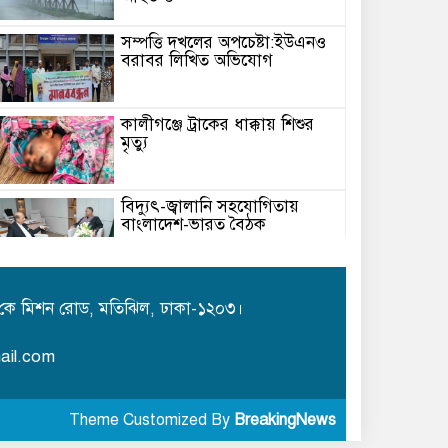
সম্পত্তি দখলের অপচেষ্টা:ইউএনও
বরাবর লিখিত অভিযোগ
কালীগঞ্জে ট্রাকের ধাক্কায় শিশুর
মৃত্যু
বিদ্যুৎ-জ্বালানি সহযোগিতায়
বাংলাদেশ-ভারত বৈঠক
মেঘনায় বিশ্ব মাতৃদুগ্ধ সপ্তাহ-২০২৬
উপলক্ষে সচেতনতামূলক কর্মসূচি
কে মিশন রোড, মতিঝিল, ঢাকা-১২০৩।
অনুষ্ঠিত
ail.com
আইএবিডির সঙ্গে ভারতীয় হাই
কমিশনারের মতবিনিময়
Theme Customized By
BreakingNews