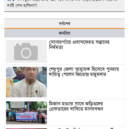
দায়ী শেখ হাসিনা!!!
সর্বশেষ
জনপ্রিয়
সোনারগাঁয়ে প্রবাসফেরত সন্তানের
নির্মমতা
শেরপুর জেলা আহ্বায়ক হিসেবে পুনরায়
দায়িত্ব পেলেন জিতেন্দ্র মজুমদার
মিজান হত্যার সাথে জড়িতদের
গ্রেফতারের দাবিতে মানববন্ধন