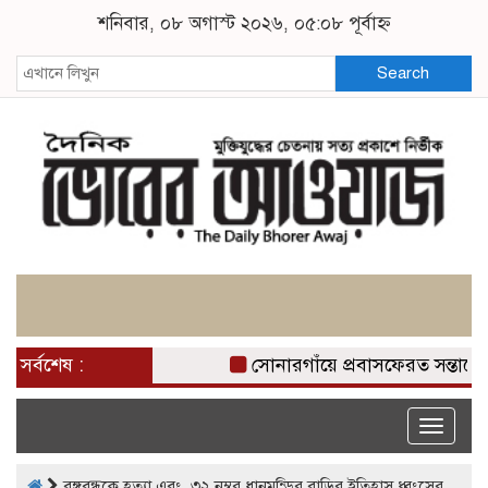
শনিবার, ০৮ অগাস্ট ২০২৬, ০৫:০৮ পূর্বাহ্ন
Search
সর্বশেষ :
সোনারগাঁয়ে প্রবাসফেরত সন্তানের
Toggle
naviga
বঙ্গবন্ধুকে হত্যা এবং ৩২ নম্বর ধানমন্ডির বাড়ির ইতিহাস ধ্বংসের