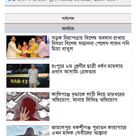
সর্বশেষ
জনপ্রিয়
সড়ক নিরাপত্তায় বিশেষ অবদান রাখায়
নিসচা বিশেষ সম্মাননা পেলেন লায়ন গনি
মিয়া বাবুল
রংপুরে ৮ম শ্রেণীর ছাত্রী ধর্ষণ মামলার
প্রধান আসামি গ্রেফতার
কালিগঞ্জে বৃদ্ধাকে লাঠি দিয়ে মারধরের
অভিযোগ, থানায় লিখিত অভিযোগ
জামালপুর বকশীগঞ্জ পুরাতন কারাগারে
এখন মাদক সেবীদের আস্তানা