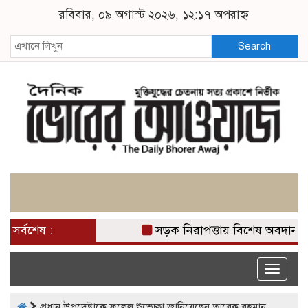
রবিবার, ০৯ অগাস্ট ২০২৬, ১২:১৭ অপরাহ্ন
Search
সর্বশেষ :
সড়ক নিরাপত্তায় বিশেষ অবদান রা
Toggle
naviga
প্রধান উপদেষ্টাকে ফুলেল শুভেচ্ছা জানিয়েছেন তারেক রহমান