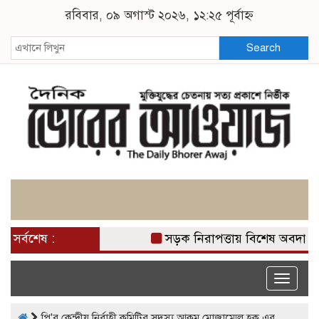
রবিবার, ০৯ অগাস্ট ২০২৬, ১২:২৫ পূর্বাহ্ন
Search
সর্বশেষ :
সড়ক নিরাপত্তায় বিশেষ অবদান র
Toggle
naviga
পি'র কেন্দ্রীয় নির্বাহী কমিটির সদস্য আকম মোজাম্মেল হক এর