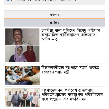
সর্বশেষ
জনপ্রিয়
চকরিয়া থানা পুলিশের বিশেষ অভিযান
অসামাজিক কার্যকলাপের অভিযোগে
আটক – ৩
বিভ্রান্তকারীদের ব্যাপারে সতর্ক থাকতে
বলেছেন প্রধানমন্ত্রী
বাংলাদেশ বন, পরিবেশ ও জলবায়ু
পরিবর্তন ট্রাস্টের ব্যবস্থাপনা পরিচালকের
সঙ্গে স্বপ্নের যাত্রার মতবিনিময়