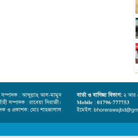
্ত সম্পাদক : আব্দুল্লাহ্ আল-মামুন
বার্তা ও বাণিজ্য বিভাগ:
২ আর 
র্বাহী সম্পাদক : রাবেয়া সিরাজী।
𝐌𝐨𝐛𝐢𝐥𝐞 : 𝟎𝟏𝟕𝟗𝟔-𝟕𝟕𝟕𝟕𝟓𝟑
াদক ও প্রকাশক: মোঃ শাহজালাল
ইমেইল: bhorerawajbd@gm