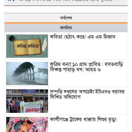
সর্বশেষ
জনপ্রিয়
কবিতা /হঠাৎ করে/ এম এম মিজান
কৃত্রিম বন্যা:১০ গ্রাম প্লাবিত : বসতবাড়ি
বিধ্বস্ত পাহাড় ধস: আহত ৬
সম্পত্তি দখলের অপচেষ্টা:ইউএনও বরাবর
লিখিত অভিযোগ
কালীগঞ্জে ট্রাকের ধাক্কায় শিশুর মৃত্যু