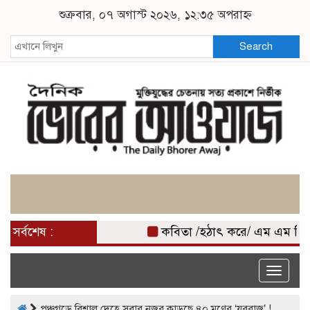
শুক্রবার, ০৭ অগাস্ট ২০২৬, ১২:৩৫ অপরাহ্ন
Search
সর্বশেষ :
কবিতা /হঠাৎ করে/ এম এম মিজ
Toggle
naviga
পঞ্চগড়ে বিশাল দেহে সবার নজর কাড়ছে ৪০ মণের ‘যুবরাজ’ !