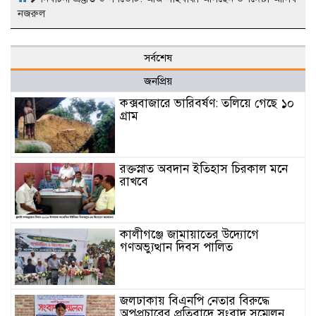
নজরুল
সর্বশেষ
জনপ্রিয়
কক্সবাজারে ভারিবর্ষণ: তলিয়ে গেছে ১০
গ্রাম
রক্তস্নাত অবদান ইতিহাস চিরকাল মনে
রাখবে
কালীগঞ্জে জামায়াতের উদ্যোগে
গণঅভ্যুত্থান দিবস পালিত
জলঢাকায় বিএনপি নেতার বিরুদ্ধে
অপপ্রচারের প্রতিবাদে সংবাদ সম্মেলন