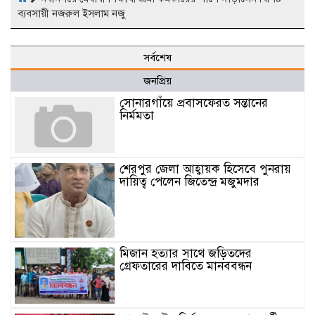
ব্যবসায়ী নজরুল ইসলাম নজু
সর্বশেষ
জনপ্রিয়
সোনারগাঁয়ে প্রবাসফেরত সন্তানের
নির্মমতা
শেরপুর জেলা আহ্বায়ক হিসেবে পুনরায়
দায়িত্ব পেলেন জিতেন্দ্র মজুমদার
মিজান হত্যার সাথে জড়িতদের
গ্রেফতারের দাবিতে মানববন্ধন