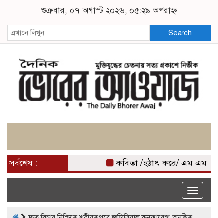
শুক্রবার, ০৭ অগাস্ট ২০২৬, ০৫:২৯ অপরাহ্ন
Search
সর্বশেষ :
কবিতা /হঠাৎ করে/ এম এম মি
Toggle
naviga
দ্রুত বিচার নিশ্চিতে শরীয়তপুরে জুডিসিয়াল কনফারেন্স অনুষ্ঠিত