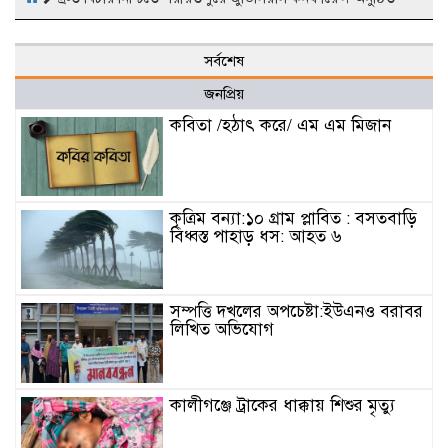
সর্বশেষ
জনপ্রিয়
কবিতা /হঠাৎ করে/ এম এম মিজান
কৃত্রিম বন্যা:১০ গ্রাম প্লাবিত : বসতবাড়ি
বিধ্বস্ত পাহাড় ধস: আহত ৬
সম্পত্তি দখলের অপচেষ্টা:ইউএনও বরাবর
লিখিত অভিযোগ
কালীগঞ্জে ট্রাকের ধাক্কায় শিশুর মৃত্যু