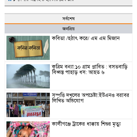
সর্বশেষ
জনপ্রিয়
কবিতা /হঠাৎ করে/ এম এম মিজান
কৃত্রিম বন্যা:১০ গ্রাম প্লাবিত : বসতবাড়ি
বিধ্বস্ত পাহাড় ধস: আহত ৬
সম্পত্তি দখলের অপচেষ্টা:ইউএনও বরাবর
লিখিত অভিযোগ
কালীগঞ্জে ট্রাকের ধাক্কায় শিশুর মৃত্যু