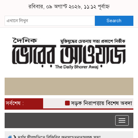
রবিবার, ০৯ অগাস্ট ২০২৬, ১১:১২ পূর্বাহ্ন
Search
সর্বশেষ :
সড়ক নিরাপত্তায় বিশেষ অবদান র
Toggle
naviga
দুর্গম শীলছড়িতে বিজিবির জনসচেতনতামূলক সভা