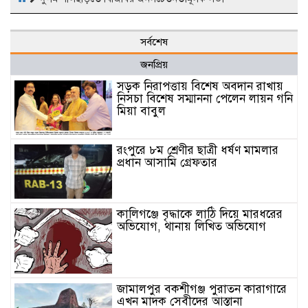
সর্বশেষ
জনপ্রিয়
সড়ক নিরাপত্তায় বিশেষ অবদান রাখায়
নিসচা বিশেষ সম্মাননা পেলেন লায়ন গনি
মিয়া বাবুল
রংপুরে ৮ম শ্রেণীর ছাত্রী ধর্ষণ মামলার
প্রধান আসামি গ্রেফতার
কালিগঞ্জে বৃদ্ধাকে লাঠি দিয়ে মারধরের
অভিযোগ, থানায় লিখিত অভিযোগ
জামালপুর বকশীগঞ্জ পুরাতন কারাগারে
এখন মাদক সেবীদের আস্তানা