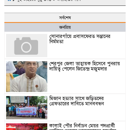
সর্বশেষ
জনপ্রিয়
সোনারগাঁয়ে প্রবাসফেরত সন্তানের
নির্মমতা
শেরপুর জেলা আহ্বায়ক হিসেবে পুনরায়
দায়িত্ব পেলেন জিতেন্দ্র মজুমদার
মিজান হত্যার সাথে জড়িতদের
গ্রেফতারের দাবিতে মানববন্ধন
কালাই পৌর নির্বাচন মেয়র পদপ্রার্থী