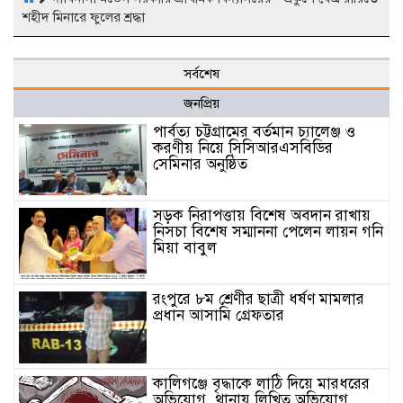
শহীদ মিনারে ফুলের শ্রদ্ধা
সর্বশেষ
জনপ্রিয়
পার্বত্য চট্টগ্রামের বর্তমান চ্যালেঞ্জ ও
করণীয় নিয়ে সিসিআরএসবিডির
সেমিনার অনুষ্ঠিত
সড়ক নিরাপত্তায় বিশেষ অবদান রাখায়
নিসচা বিশেষ সম্মাননা পেলেন লায়ন গনি
মিয়া বাবুল
রংপুরে ৮ম শ্রেণীর ছাত্রী ধর্ষণ মামলার
প্রধান আসামি গ্রেফতার
কালিগঞ্জে বৃদ্ধাকে লাঠি দিয়ে মারধরের
অভিযোগ, থানায় লিখিত অভিযোগ