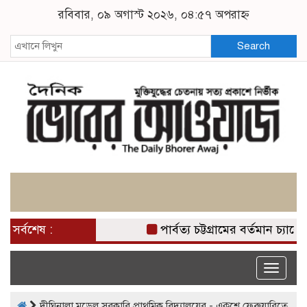
রবিবার, ০৯ অগাস্ট ২০২৬, ০৪:৫৭ অপরাহ্ন
Search
সর্বশেষ :
পার্বত্য চট্টগ্রামের বর্তমান চ্য
Toggle
naviga
দীঘিনালা মডেল সরকারি প্রাথমিক বিদ্যালয়ের - একুশে ফেব্রুয়ারিতে