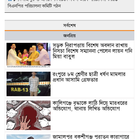
বিএনপির পরিচালনা কমিটি গঠন
সর্বশেষ
জনপ্রিয়
সড়ক নিরাপত্তায় বিশেষ অবদান রাখায়
নিসচা বিশেষ সম্মাননা পেলেন লায়ন গনি
মিয়া বাবুল
রংপুরে ৮ম শ্রেণীর ছাত্রী ধর্ষণ মামলার
প্রধান আসামি গ্রেফতার
কালিগঞ্জে বৃদ্ধাকে লাঠি দিয়ে মারধরের
অভিযোগ, থানায় লিখিত অভিযোগ
জামালপুর বকশীগঞ্জ পুরাতন কারাগারে