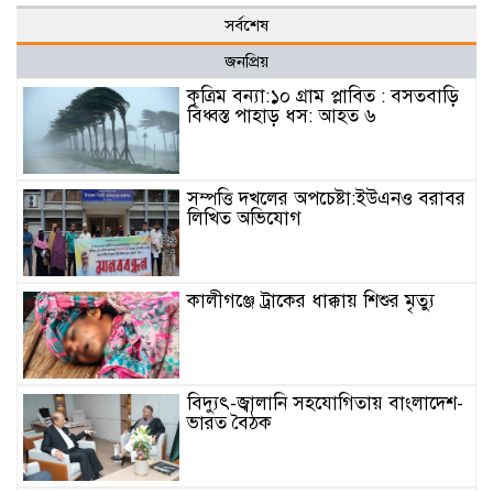
সর্বশেষ
জনপ্রিয়
কৃত্রিম বন্যা:১০ গ্রাম প্লাবিত : বসতবাড়ি
বিধ্বস্ত পাহাড় ধস: আহত ৬
সম্পত্তি দখলের অপচেষ্টা:ইউএনও বরাবর
লিখিত অভিযোগ
কালীগঞ্জে ট্রাকের ধাক্কায় শিশুর মৃত্যু
বিদ্যুৎ-জ্বালানি সহযোগিতায় বাংলাদেশ-
ভারত বৈঠক