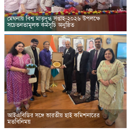
মেঘনায় বিশ্ব মাতৃদুগ্ধ সপ্তাহ-২০২৬ উপলক্ষে
সচেতনতামূলক কর্মসূচি অনুষ্ঠিত
আইএবিডির সঙ্গে ভারতীয় হাই কমিশনারের
মতবিনিময়