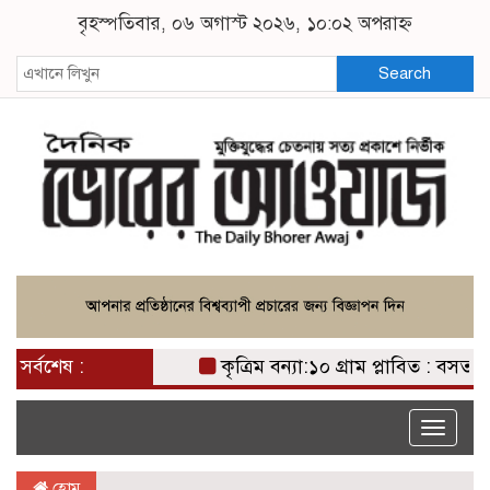
বৃহস্পতিবার, ০৬ অগাস্ট ২০২৬, ১০:০২ অপরাহ্ন
Search
সর্বশেষ :
কৃত্রিম বন্যা:১০ গ্রাম প্লাবিত : বসতবাড়ি 
Toggle
naviga
হোম