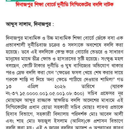
দিনাজপুর
শিক্ষা
বোর্ডে
দুর্নীতি
সিন্ডিকেটের
বদলি
নাটক
আব্দুস সালাম, দিনাজপুর :
দিনাজপুর মাধ্যমিক ও উচ্চ মাধ্যমিক শিক্ষা বোর্ডে জেঁকে বসা এক
প্রভাবশালী দুর্নীতিবাজ চক্রের ৩ সদস্যকে অবশেষে বদলি করা
হয়েছে। তবে এই বদলিকে কেন্দ্র করে বোর্ডের ভেতরে ও সাধারণ
মানুষের মাঝে তীব্র ক্ষোভ ও হাস্যরসের সৃষ্টি হয়েছে। সংক্ষুব্ধ মহল
বলছেন, কোটি টাকার দুর্নীতি ও ঘুষ বাণিজ্যের অভিযোগ থাকার
পরও স্রেফ বদলি করা যেন “ক্ষেতের ফসল খেয়ে শেষ করার দায়ে
গরুকে শাস্তি না দিয়ে অন্য ক্ষেতে পাঠিয়ে দেওয়ার শামিল!” গত
১৩ এপ্রিল ২০২৬ তারিখে (স্মারক
নং-৩৭.১৫.০০০০.০০১.০৫.০০১.০৮.৩০০) সচিব প্রফেসর নূর
মোহাম্মদ আব্দুর রাজ্জাক স্বাক্ষরিত বদলি আদেশের মাধ্যমে এই
সিন্ডিকেটের প্রধান হোতা সহকারী সচিব মোছাঃ লাবণ্য প্রভাকে
হিসাব বিভাগে, সহকারী বিদ্যালয় পরিদর্শক মোঃ আবেদ আলী
এবং শাহ মোঃ ফয়জুল ইসলাম (আনিস)কে প্রশাসন বিভাগে
বদলি করা হয়। এই ৩ জনের বদলির আদেশ ও অপরাধের কারণ