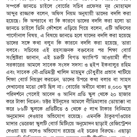
সম্পর্কে জানতে চাইলে বোর্ডের সচিব প্রফেসর নূর মোহাম্মদ
আব্দুর রাজ্জাক বলেন, অফিস নিয়ম অনুযায়ী তাদের বদলি করা
হয়েছে। কি অপরাধে বা কি কারণে তাদের বদলি করা হলো তা
জানতে চাইলে তিনি কৌশলে এড়িয়ে গিয়ে বলেন, এটি অফিসের
পার্সোনাল বিষয়, এ বিষয়ে জানতে হলে যাদের বদলি করা হয়েছে
তাদের সঙ্গে কথা বলুন কি কারনে বদলি করা হয়েছে, তারা
বলবে। সচিবের এই রহস্যজনক বক্তব্যের পর শিক্ষা বোর্ড
সংশ্লিষ্টরা জানান, এই চক্রটি বিগত ফ্যাসিস্ট আওয়ামী লীগ
সরকারের আমলে সাবেক সংসদ সদস্য ও হুইপ ইকবালুর রহিম
এবং সাবেক নৌ-প্রতিমন্ত্রী খালিদ মাহমুদ চৌধুরীর প্রভাব খাটিয়ে
শিক্ষা বোর্ড নিয়ন্ত্রণ করতেন, তাদের উপরে কথা বলার বা সাহস
দেখানোর মতো কেউ ছিল না। বোর্ডের অধীনে থাকা ৪,০০০ স্কুল
পরিদর্শনে গেলেই আবেদ ও আনিস প্রতি স্কুল থেকে ২০ হাজার
করে টাকা নিতেন। ডক্টর ইউনূসের আমলে নীতিমালার তোয়াক্কা না
করে ৮৬টি স্কুলকে প্রতিটিতে ৩ থেকে ৫ লাখ টাকার বিনিময়ে
অনুমোদন দেওয়ার অভিযোগ রয়েছে। এমনকি ঠাকুরগাঁওয়ের
মাদার তেরেজা স্কুলটি বোর্ড মিটিংয়ে অনুমোদন ছাড়াই রেজিস্ট্রেশন
দেওয়া হয় বলেও অভিযোগ রয়েছে এই চক্রের বিরুদ্ধে। এছাড়া