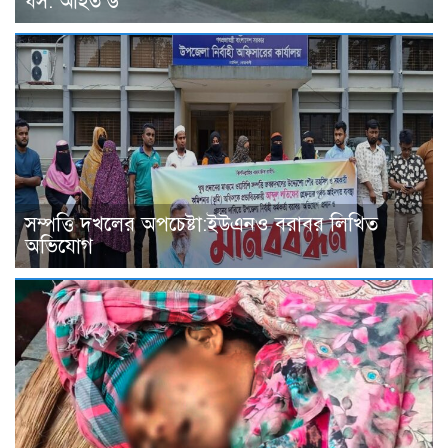
ধস: আহত ৬
সম্পত্তি দখলের অপচেষ্টা:ইউএনও বরাবর লিখিত
অভিযোগ