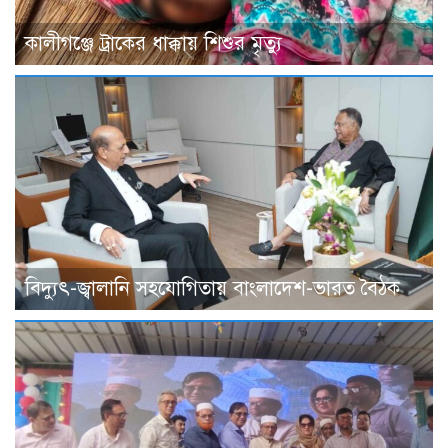
কালীগঞ্জে ট্রাকের ধাক্কায় শিশুর মৃত্যু
বিদ্যুৎ-জ্বালানি সহযোগিতায় বাংলাদেশ-ভারত বৈঠক