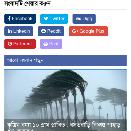
সংবাদটি শেয়ার করুন
Facebook
Twitter
Digg
Linkedin
Reddit
Google Plus
Pinterest
Print
আরো সংবাদ পড়ুন
কৃত্রিম বন্যা:১০ গ্রাম প্লাবিত : বসতবাড়ি বিধ্বস্ত পাহাড়