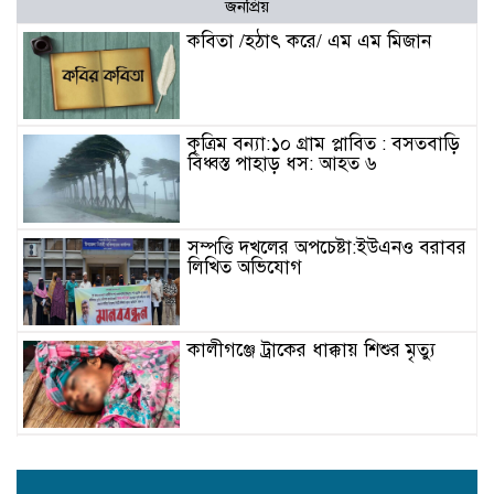
জনপ্রিয়
কবিতা /হঠাৎ করে/ এম এম মিজান
কৃত্রিম বন্যা:১০ গ্রাম প্লাবিত : বসতবাড়ি
বিধ্বস্ত পাহাড় ধস: আহত ৬
সম্পত্তি দখলের অপচেষ্টা:ইউএনও বরাবর
লিখিত অভিযোগ
কালীগঞ্জে ট্রাকের ধাক্কায় শিশুর মৃত্যু
বিদ্যুৎ-জ্বালানি সহযোগিতায় বাংলাদেশ-
ভারত বৈঠক