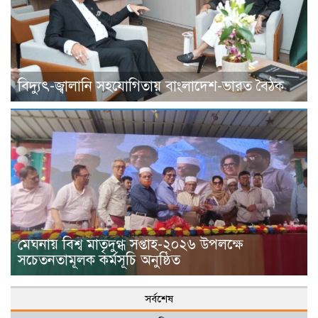
বিদ্যুৎ-জ্বালানি সহযোগিতায় বাংলাদেশ-ভারত বৈঠক
মেঘনায় বিশ্ব মাতৃদুগ্ধ সপ্তাহ-২০২৬ উপলক্ষে
সচেতনতামূলক কর্মসূচি অনুষ্ঠিত
সর্বশেষ