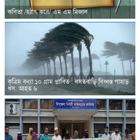
কবিতা /হঠাৎ করে/ এম এম মিজান
কৃত্রিম বন্যা:১০ গ্রাম প্লাবিত : বসতবাড়ি বিধ্বস্ত পাহাড়
ধস: আহত ৬