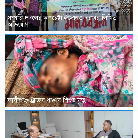
সম্পত্তি দখলের অপচেষ্টা:ইউএনও বরাবর লিখিত
অভিযোগ
কালীগঞ্জে ট্রাকের ধাক্কায় শিশুর মৃত্যু