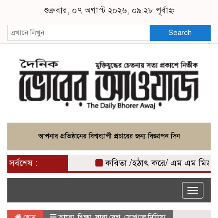
শুক্রবার, ০৭ অগাস্ট ২০২৬, ০৯:২৮ পূর্বাহ্ন
Search
সর্বশেষ :
কবিতা /হঠাৎ করে/ এম এম মিজান
Toggle
naviga
হোম
আরো
,
শিক্ষা
,
সারা দেশ
,
সোশ্যাল মিডিয়া