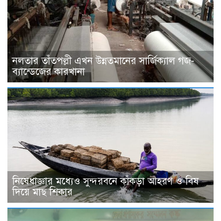
নলতার তাঁতপল্লী এখন উন্নতমানের সার্জিক্যাল গজ-
ব্যান্ডেজের কারখানা
নিষেধাজ্ঞার মধ্যেও সুন্দরবনে কাঁকড়া আহরণ ও বিষ
দিয়ে মাছ শিকার