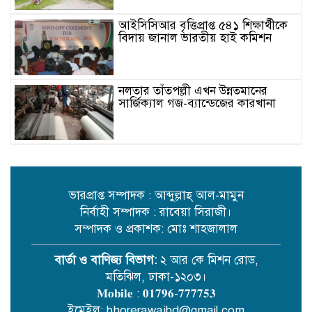
আইসিসিআর বৃত্তিপ্রাপ্ত ৫৪১ শিক্ষার্থীকে
বিদায় জানাল ভারতীয় হাই কমিশন
নলতার তাঁতপল্লী এখন উন্নতমানের
সার্জিক্যাল গজ-ব্যান্ডেজের কারখানা
নিষেধাজ্ঞার মধ্যেও সুন্দরবনে কাঁকড়া
আহরণ ও বিষ দিয়ে মাছ শিকার
ভারপ্রাপ্ত সম্পাদক : আব্দুল্লাহ্ আল-মামুন
নির্বাহী সম্পাদক : রাবেয়া সিরাজী।
সাধারণ স্বেচ্ছাসেবী সংস্থার অনুকূলে
সম্পাদক ও প্রকাশক: মোঃ শাহজালাল
এককালীন অনুদানের চেক বিতরণ
বার্তা ও বাণিজ্য বিভাগ:
২ আর কে মিশন রোড,
মতিঝিল, ঢাকা-১২০৩।
গোবিন্দগঞ্জে বিষধর সাপের কামড়ে
𝐌𝐨𝐛𝐢𝐥𝐞 : 𝟎𝟏𝟕𝟗𝟔-𝟕𝟕𝟕𝟕𝟓𝟑
সাপুড়িয়ার মৃত্যু
ইমেইল: bhorerawajbd@gmail.com