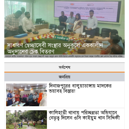
সাধারণ স্বেচ্ছাসেবী সংস্থার অনুকূলে এককালীন
অনুদানের চেক বিতরণ
সর্বশেষ
জনপ্রিয়
দিনাজপুরের বালুয়াডাঙ্গায় মাদকের
ভয়াবহ বিস্তার!
কালিহাতী থানায় পরিচ্ছন্নতা অভিযানে
নেতৃত্ব দিলেন ওসি কাইয়ুম খান সিদ্দিকী