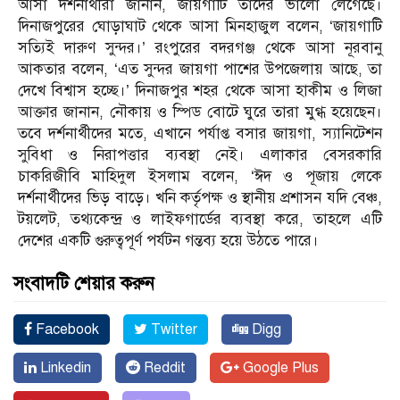
আসা দর্শনার্থীরা জানান, জায়গাটি তাদের ভালো লেগেছে।
দিনাজপুরের ঘোড়াঘাট থেকে আসা মিনহাজুল বলেন, ‘জায়গাটি
সত্যিই দারুণ সুন্দর।’ রংপুরের বদরগঞ্জ থেকে আসা নূরবানু
আকতার বলেন, ‘এত সুন্দর জায়গা পাশের উপজেলায় আছে, তা
দেখে বিশ্বাস হচ্ছে।’ দিনাজপুর শহর থেকে আসা হাকীম ও লিজা
আক্তার জানান, নৌকায় ও স্পিড বোটে ঘুরে তারা মুগ্ধ হয়েছেন।
তবে দর্শনার্থীদের মতে, এখানে পর্যাপ্ত বসার জায়গা, স্যানিটেশন
সুবিধা ও নিরাপত্তার ব্যবস্থা নেই। এলাকার বেসরকারি
চাকরিজীবি মাহিদুল ইসলাম বলেন, ‘ঈদ ও পূজায় লেকে
দর্শনার্থীদের ভিড় বাড়ে। খনি কর্তৃপক্ষ ও স্থানীয় প্রশাসন যদি বেঞ্চ,
টয়লেট, তথ্যকেন্দ্র ও লাইফগার্ডের ব্যবস্থা করে, তাহলে এটি
দেশের একটি গুরুত্বপূর্ণ পর্যটন গন্তব্য হয়ে উঠতে পারে।
সংবাদটি শেয়ার করুন
Facebook
Twitter
Digg
Linkedin
Reddit
Google Plus