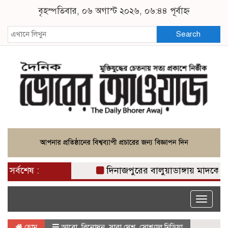
বৃহস্পতিবার, ০৬ অগাস্ট ২০২৬, ০৬:৪৪ পূর্বাহ্ন
Search
সর্বশেষ :
দিনাজপুরের বালুয়াডাঙ্গায় মাদকের ভয়াবহ
Toggle
naviga
হোম
আরো
,
বিনোদন
,
সারা দেশ
,
সোশ্যাল মিডিয়া