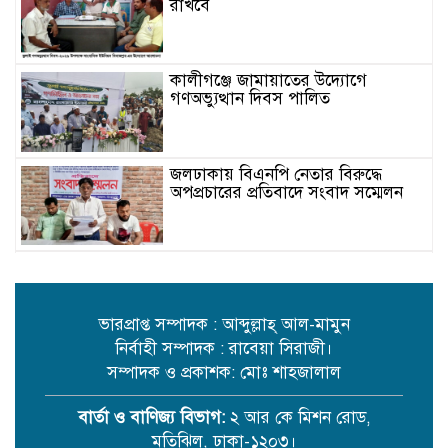
রাখবে
কালীগঞ্জে জামায়াতের উদ্যোগে
গণঅভ্যুত্থান দিবস পালিত
জলঢাকায় বিএনপি নেতার বিরুদ্ধে
অপপ্রচারের প্রতিবাদে সংবাদ সম্মেলন
নীরব বিষের নাম মাইক্রোপ্লাস্টিক!
ভারপ্রাপ্ত সম্পাদক : আব্দুল্লাহ্ আল-মামুন
নির্বাহী সম্পাদক : রাবেয়া সিরাজী।
সম্পাদক ও প্রকাশক: মোঃ শাহজালাল
বার্তা ও বাণিজ্য বিভাগ:
২ আর কে মিশন রোড,
মতিঝিল, ঢাকা-১২০৩।