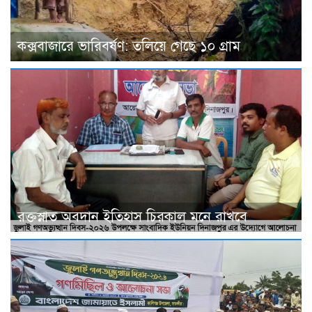
কক্সবাজারে ভারিবর্ষণ: তলিয়ে গেছে ১০ গ্রাম
রক্তস্নাত অবদান ইতিহাস চিরকাল মনে রাখবে