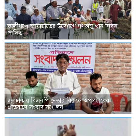
কালীগঞ্জে জামায়াতের উদ্যোগে গণঅভ্যুত্থান দিবস
পালিত
জলঢাকায় বিএনপি নেতার বিরুদ্ধে অপপ্রচারের
প্রতিবাদে সংবাদ সম্মেলন