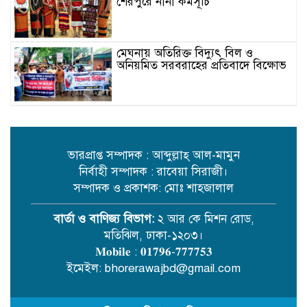
শেরপুরে নানা কর্মসূচি
মেঘনায় অতিরিক্ত বিদ্যুৎ বিল ও
অনিয়মিত সরবরাহের প্রতিবাদে বিক্ষোভ
ভারী যানবাহনে নির্মাণাধীন রাস্তা ক্ষতিগ্রস্ত
হচ্ছে, জনভোগান্তি চরমে
ভারপ্রাপ্ত সম্পাদক : আব্দুল্লাহ্ আল-মামুন
নির্বাহী সম্পাদক : রাবেয়া সিরাজী।
পার্বত্য চট্টগ্রামের বর্তমান চ্যালেঞ্জ ও
সম্পাদক ও প্রকাশক: মোঃ শাহজালাল
করণীয় নিয়ে সিসিআরএসবিডির
সেমিনার অনুষ্ঠিত
বার্তা ও বাণিজ্য বিভাগ:
২ আর কে মিশন রোড,
মতিঝিল, ঢাকা-১২০৩।
সড়ক নিরাপত্তায় বিশেষ অবদান রাখায়
𝐌𝐨𝐛𝐢𝐥𝐞 : 𝟎𝟏𝟕𝟗𝟔-𝟕𝟕𝟕𝟕𝟓𝟑
নিসচা বিশেষ সম্মাননা পেলেন লায়ন গনি
ইমেইল: bhorerawajbd@gmail.com
মিয়া বাবুল