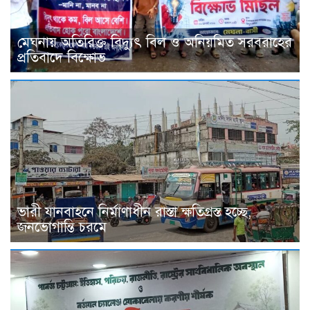
মেঘনায় অতিরিক্ত বিদ্যুৎ বিল ও অনিয়মিত সরবরাহের
প্রতিবাদে বিক্ষোভ
ভারী যানবাহনে নির্মাণাধীন রাস্তা ক্ষতিগ্রস্ত হচ্ছে,
জনভোগান্তি চরমে