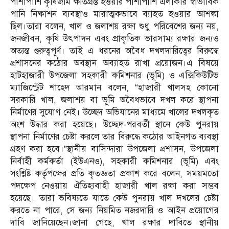
পাশাপাশি কৃষিজমি ক্ষতিগ্রস্ত হওয়ার পাশাপাশি এলাকার স্বাভাবিক
পানি নিষ্কাশন ব্যবস্থাও মারাত্মকভাবে ব্যাহত হওয়ার আশঙ্কা
ছিল।তারা বলেন, খাল ও জলাশয় রক্ষা শুধু পরিবেশের জন্য নয়,
জনজীবন, কৃষি উৎপাদন এবং প্রাকৃতিক ভারসাম্য রক্ষার জন্যও
অত্যন্ত গুরুত্বপূর্ণ। তাই এ ধরনের অবৈধ দখলদারিত্বের বিরুদ্ধে
প্রশাসনের কঠোর অবস্থান অব্যাহত রাখা প্রয়োজন।এ বিষয়ে
হাটহাজারী উপজেলা সহকারী কমিশনার (ভূমি) ও এক্সিকিউটিভ
ম্যাজিস্ট্রেট শাহেদ আরমান বলেন, “হাজারী খালসহ কোনো
সরকারি খাল, জলাশয় বা ভূমি অবৈধভাবে দখল করে স্থাপনা
নির্মাণের সুযোগ নেই। উচ্ছেদ অভিযানের মাধ্যমে খালের দখলকৃত
অংশ উদ্ধার করা হয়েছে। উচ্ছেদ-পরবর্তী স্থানে কেউ পুনরায়
স্থাপনা নির্মাণের চেষ্টা করলে তার বিরুদ্ধে কঠোর আইনগত ব্যবস্থা
গ্রহণ করা হবে।”স্থানীয় বাসিন্দারা উপজেলা প্রশাসন, উপজেলা
নির্বাহী কর্মকর্তা (ইউএনও), সহকারী কমিশনার (ভূমি) এবং
সংশ্লিষ্ট কর্তৃপক্ষের প্রতি কৃতজ্ঞতা প্রকাশ করে বলেন, সময়মতো
পদক্ষেপ নেওয়ায় ঐতিহ্যবাহী হাজারী খাল রক্ষা করা সম্ভব
হয়েছে। তারা ভবিষ্যতে যাতে কেউ পুনরায় খাল দখলের চেষ্টা
করতে না পারে, সে জন্য নিয়মিত নজরদারি ও আইন প্রয়োগের
দাবি জানিয়েছেন।জানা গেছে, খাল রক্ষার দাবিতে স্থানীয়