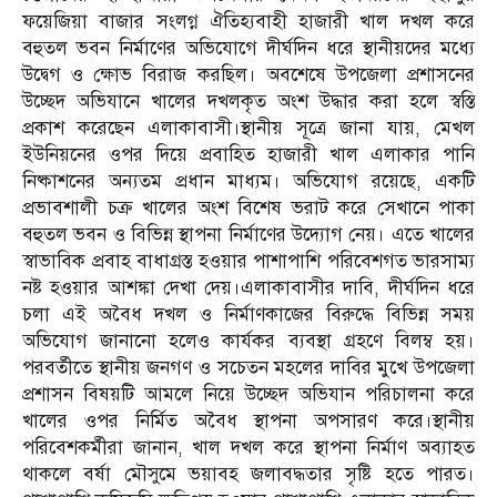
ফয়েজিয়া বাজার সংলগ্ন ঐতিহ্যবাহী হাজারী খাল দখল করে
বহুতল ভবন নির্মাণের অভিযোগে দীর্ঘদিন ধরে স্থানীয়দের মধ্যে
উদ্বেগ ও ক্ষোভ বিরাজ করছিল। অবশেষে উপজেলা প্রশাসনের
উচ্ছেদ অভিযানে খালের দখলকৃত অংশ উদ্ধার করা হলে স্বস্তি
প্রকাশ করেছেন এলাকাবাসী।স্থানীয় সূত্রে জানা যায়, মেখল
ইউনিয়নের ওপর দিয়ে প্রবাহিত হাজারী খাল এলাকার পানি
নিষ্কাশনের অন্যতম প্রধান মাধ্যম। অভিযোগ রয়েছে, একটি
প্রভাবশালী চক্র খালের অংশ বিশেষ ভরাট করে সেখানে পাকা
বহুতল ভবন ও বিভিন্ন স্থাপনা নির্মাণের উদ্যোগ নেয়। এতে খালের
স্বাভাবিক প্রবাহ বাধাগ্রস্ত হওয়ার পাশাপাশি পরিবেশগত ভারসাম্য
নষ্ট হওয়ার আশঙ্কা দেখা দেয়।এলাকাবাসীর দাবি, দীর্ঘদিন ধরে
চলা এই অবৈধ দখল ও নির্মাণকাজের বিরুদ্ধে বিভিন্ন সময়
অভিযোগ জানানো হলেও কার্যকর ব্যবস্থা গ্রহণে বিলম্ব হয়।
পরবর্তীতে স্থানীয় জনগণ ও সচেতন মহলের দাবির মুখে উপজেলা
প্রশাসন বিষয়টি আমলে নিয়ে উচ্ছেদ অভিযান পরিচালনা করে
খালের ওপর নির্মিত অবৈধ স্থাপনা অপসারণ করে।স্থানীয়
পরিবেশকর্মীরা জানান, খাল দখল করে স্থাপনা নির্মাণ অব্যাহত
থাকলে বর্ষা মৌসুমে ভয়াবহ জলাবদ্ধতার সৃষ্টি হতে পারত।