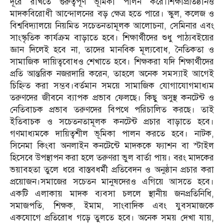
দূরে রাখতে গুরুত্বপূর্ণ ভূমিকা পালন করে।শিক্ষাপ্রতিষ্ঠানও
মাদকবিরোধী আন্দোলনের বড় ক্ষেত্র হতে পারে। স্কুল, কলেজ ও
বিশ্ববিদ্যালয়ে নিয়মিত সচেতনতামূলক আলোচনা, সেমিনার এবং
সাংস্কৃতিক কার্যক্রম বাড়াতে হবে। শিক্ষার্থীদের শুধু পাঠ্যবইয়ের
জ্ঞান দিলেই হবে না, তাদের মানবিক মূল্যবোধ, নৈতিকতা ও
সামাজিক দায়িত্ববোধও শেখাতে হবে। শিক্ষকরা যদি শিক্ষার্থীদের
প্রতি আন্তরিক নজরদারি করেন, তাহলে অনেক সমস্যাই আগেই
চিহ্নিত করা সম্ভব।বর্তমান সময়ে সামাজিক যোগাযোগমাধ্যম
তরুণদের জীবনে ব্যাপক প্রভাব ফেলছে। কিছু অসুস্থ কনটেন্ট ও
নেতিবাচক প্রভাব তরুণদের বিপথে পরিচালিত করছে। তাই
ইতিবাচক ও সচেতনতামূলক কনটেন্ট প্রচার বাড়াতে হবে।
গণমাধ্যমকে দায়িত্বশীল ভূমিকা পালন করতে হবে। নাটক,
সিনেমা কিংবা অনলাইন কনটেন্টে মাদককে ফ্যাশন বা স্টাইল
হিসেবে উপস্থাপন করা হলে তরুণরা ভুল বার্তা পায়। বরং মাদকের
ভয়াবহতা তুলে ধরে বাস্তবধর্মী প্রতিবেদন ও অনুষ্ঠান প্রচার করা
প্রয়োজন।সমাজের সচেতন মানুষদেরও এগিয়ে আসতে হবে।
একটি এলাকায় মাদক ব্যবসা চললে স্থানীয় জনপ্রতিনিধি,
সমাজপতি, শিক্ষক, ইমাম, সাংবাদিক এবং যুবসমাজকে
একযোগে প্রতিরোধ গড়ে তুলতে হবে। অনেক সময় দেখা যায়,