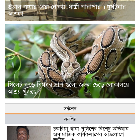
উত্তাল পদ্মায় খেয়া নৌকায় যাত্রী পারাপার ॥ দুর্ঘটনার
আশঙ্কা
সিলেট জুড়ে বিষধর সাপ গুলো জঙ্গল ছেড়ে লোকালয়ে
আশ্রয় খুঁজছে
সর্বশেষ
জনপ্রিয়
চকরিয়া থানা পুলিশের বিশেষ অভিযান
অসামাজিক কার্যকলাপের অভিযোগে