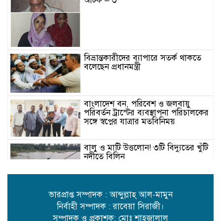
আটক – ৩
বিভ্রান্তকারীদের ব্যাপারে সতর্ক থাকতে
বলেছেন প্রধানমন্ত্রী
বাংলাদেশ বন, পরিবেশ ও জলবায়ু
পরিবর্তন ট্রাস্টের ব্যবস্থাপনা পরিচালকের
সঙ্গে স্বপ্নের যাত্রার মতবিনিময়
বালু ও মাটি উত্তলোন! ৩টি বিদ্যুতের খুঁটি
নদীতে বিলিন
উত্তাল পদ্মায় খেয়া নৌকায় যাত্রী
ভারপ্রাপ্ত সম্পাদক : আব্দুল্লাহ্ আল-মামুন
পারাপার ॥ দুর্ঘটনার আশঙ্কা
নির্বাহী সম্পাদক : রাবেয়া সিরাজী।
সম্পাদক ও প্রকাশক: মোঃ শাহজালাল