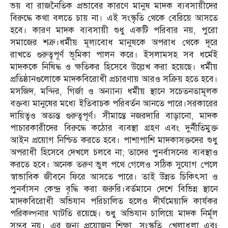
ভয় বা রাজনৈতিক প্রভাবের কারণে মানুষ মাদক ব্যবসায়ীদের
বিরুদ্ধে কথা বলতে চায় না। এই সংস্কৃতি থেকে বেরিয়ে আসতে
হবে। কারণ মাদক ব্যবসায়ী শুধু একটি পরিবার নয়, পুরো
সমাজের শত্রু।ধর্মীয় মূল্যবোধ মানুষকে অপরাধ থেকে দূরে
রাখতে গুরুত্বপূর্ণ ভূমিকা পালন করে। ইসলামসহ সব ধর্মেই
মাদককে নিষিদ্ধ ও ক্ষতিকর হিসেবে উল্লেখ করা হয়েছে। ধর্মীয়
প্রতিষ্ঠানগুলোকে মাদকবিরোধী প্রচারণায় আরও সক্রিয় হতে হবে।
মসজিদ, মন্দির, গির্জা ও অন্যান্য ধর্মীয় স্থানে সচেতনতামূলক
বক্তব্য মানুষের মধ্যে ইতিবাচক পরিবর্তন আনতে পারে।সরকারের
দায়িত্বও অত্যন্ত গুরুত্বপূর্ণ। সীমান্তে নজরদারি বাড়ানো, মাদক
পাচারকারীদের বিরুদ্ধে কঠোর ব্যবস্থা গ্রহণ এবং দুর্নীতিমুক্ত
আইন প্রয়োগ নিশ্চিত করতে হবে। পাশাপাশি মাদকাসক্তদের শুধু
অপরাধী হিসেবে দেখলে চলবে না; তাদের পুনর্বাসনের ব্যবস্থাও
করতে হবে। অনেক তরুণ ভুল পথে গেলেও সঠিক সুযোগ পেলে
স্বাভাবিক জীবনে ফিরে আসতে পারে। তাই উন্নত চিকিৎসা ও
পুনর্বাসন কেন্দ্র বৃদ্ধি করা জরুরি।বর্তমানে দেশে বিভিন্ন স্থানে
মাদকবিরোধী অভিযান পরিচালিত হলেও দীর্ঘমেয়াদি কার্যকর
পরিকল্পনার ঘাটতি রয়েছে। শুধু অভিযান চালিয়ে মাদক নির্মূল
সম্ভব নয়। এর জন্য প্রয়োজন শিক্ষা, সংস্কৃতি, খেলাধুলা এবং