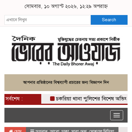
সোমবার, ১০ অগাস্ট ২০২৬, ১২:২৯ অপরাহ্ন
Search
সর্বশেষ :
চকরিয়া থানা পুলিশের বিশেষ অভিযান অসা
Toggle
naviga
হোম
অপরাধ
,
আরো
,
ঢাকা
,
সারা দেশ
,
সোশ্যাল মিডিয়া