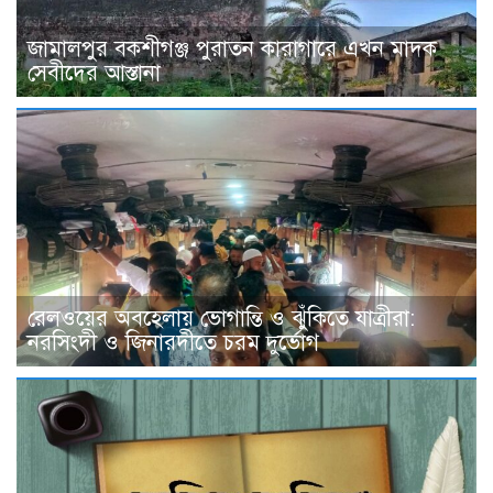
জামালপুর বকশীগঞ্জ পুরাতন কারাগারে এখন মাদক
সেবীদের আস্তানা
রেলওয়ের অবহেলায় ভোগান্তি ও ঝুঁকিতে যাত্রীরা:
নরসিংদী ও জিনারদীতে চরম দুর্ভোগ