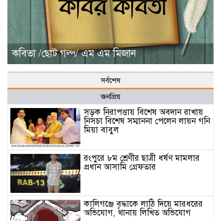
কবিতা /ছোট গল্প/ এম এম মিজান
সর্বশেষ
জনপ্রিয়
সড়ক নিরাপত্তায় বিশেষ অবদান রাখায়
নিসচা বিশেষ সম্মাননা পেলেন লায়ন গনি
মিয়া বাবুল
রংপুরে ৮ম শ্রেণীর ছাত্রী ধর্ষণ মামলার
প্রধান আসামি গ্রেফতার
কালিগঞ্জে বৃদ্ধাকে লাঠি দিয়ে মারধরের
অভিযোগ, থানায় লিখিত অভিযোগ