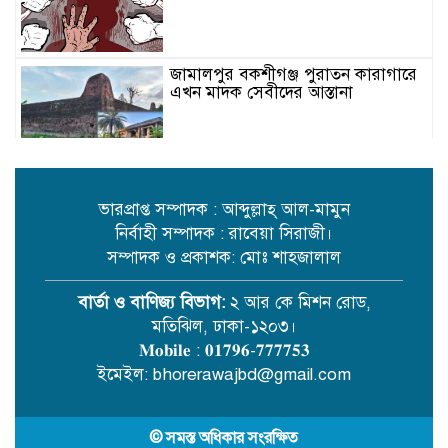
জামালপুর বকশীগঞ্জ পুরাতন কারাগারে
এখন মাদক সেবীদের আস্তানা
রেলওয়ের অবহেলায় ভোগান্তি ও ঝুঁকিতে
যাত্রীরা: নরসিংদী ও জিনারদীতে চরম
দুর্ভোগ
ভারপ্রাপ্ত সম্পাদক : আব্দুল্লাহ্ আল-মামুন
নির্বাহী সম্পাদক : রাবেয়া সিরাজী।
সম্পাদক ও প্রকাশক: মোঃ শাহজালাল
কবিতা /ছোট গল্প/ এম এম মিজান
বার্তা ও বাণিজ্য বিভাগ:
২ আর কে মিশন রোড,
মতিঝিল, ঢাকা-১২০৩।
𝐌𝐨𝐛𝐢𝐥𝐞 : 𝟎𝟏𝟕𝟗𝟔-𝟕𝟕𝟕𝟕𝟓𝟑
বিদেশি ফলে দিনাজপুরের যুবক কামাল
ইমেইল: bhorerawajbd@gmail.com
© সমস্ত অধিকার সংরক্ষিত
পাবনায় গোপন কক্ষ থেকে চোরাই গরু