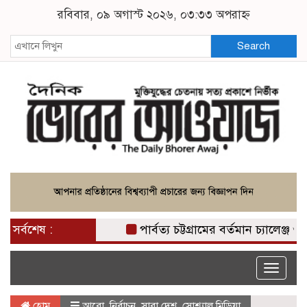
রবিবার, ০৯ অগাস্ট ২০২৬, ০৩:৩৩ অপরাহ্ন
Search
সর্বশেষ :
পার্বত্য চট্টগ্রামের বর্তমান চ্যালেঞ্জ ও 
Toggle
naviga
হোম
আরো
,
নির্বাচন
,
সারা দেশ
,
সোশ্যাল মিডিয়া