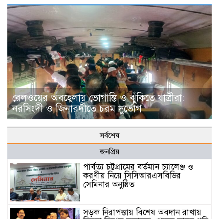
রেলওয়ের অবহেলায় ভোগান্তি ও ঝুঁকিতে যাত্রীরা:
নরসিংদী ও জিনারদীতে চরম দুর্ভোগ
সর্বশেষ
জনপ্রিয়
পার্বত্য চট্টগ্রামের বর্তমান চ্যালেঞ্জ ও
করণীয় নিয়ে সিসিআরএসবিডির
সেমিনার অনুষ্ঠিত
সড়ক নিরাপত্তায় বিশেষ অবদান রাখায়