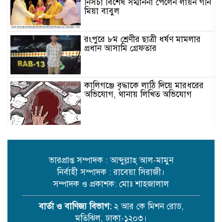
নিসচা বিশেষ সম্মাননা পেলেন লায়ন গনি
মিয়া বাবুল
রংপুরে ৮ম শ্রেণীর ছাত্রী ধর্ষণ মামলার
প্রধান আসামি গ্রেফতার
কালিগঞ্জে বৃদ্ধাকে লাঠি দিয়ে মারধরের
অভিযোগ, থানায় লিখিত অভিযোগ
জামালপুর বকশীগঞ্জ পুরাতন কারাগারে
এখন মাদক সেবীদের আস্তানা
ভারপ্রাপ্ত সম্পাদক : আব্দুল্লাহ্ আল-মামুন
নির্বাহী সম্পাদক : রাবেয়া সিরাজী।
সম্পাদক ও প্রকাশক: মোঃ শাহজালাল
রেলওয়ের অবহেলায় ভোগান্তি ও ঝুঁকিতে
যাত্রীরা: নরসিংদী ও জিনারদীতে চরম
দুর্ভোগ
বার্তা ও বাণিজ্য বিভাগ:
২ আর কে মিশন রোড,
মতিঝিল, ঢাকা-১২০৩।