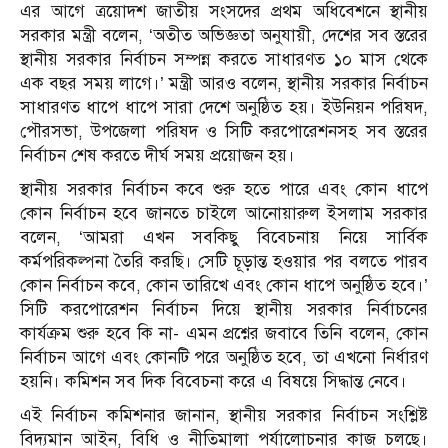
এর আগে ত্রয়োদশ জাতীয় সংসদের প্রথম অধিবেশনে স্থানীয়
সরকার মন্ত্রী বলেন, ‘অতীত অভিজ্ঞতা অনুযায়ী, দেশের সব স্তরের
স্থানীয় সরকার নির্বাচন সম্পন্ন করতে সাধারণত ১০ মাস থেকে
এক বছর সময় লাগে।’ মন্ত্রী আরও বলেন, স্থানীয় সরকার নির্বাচন
সাধারণত ধাপে ধাপে সারা দেশে অনুষ্ঠিত হয়। ইউনিয়ন পরিষদ,
পৌরসভা, উপজেলা পরিষদ ও সিটি করপোরেশনসহ সব স্তরের
নির্বাচন শেষ করতে দীর্ঘ সময় প্রয়োজন হয়।
স্থানীয় সরকার নির্বাচন কবে শুরু হতে পারে এবং কোন ধাপে
কোন নির্বাচন হবে জানতে চাইলে আনোয়ারুল ইসলাম সরকার
বলেন, ‘আমরা এখন সবকিছু বিবেচনায় নিয়ে সার্বিক
কর্মপরিকল্পনা তৈরি করছি। সেটি চূড়ান্ত হওয়ার পর বলতে পারব
কোন নির্বাচন কবে, কোন তারিখে এবং কোন ধাপে অনুষ্ঠিত হবে।’
সিটি করপোরেশন নির্বাচন দিয়ে স্থানীয় সরকার নির্বাচনের
কার্যক্রম শুরু হবে কি না- এমন প্রশ্নের জবাবে তিনি বলেন, কোন
নির্বাচন আগে এবং কোনটি পরে অনুষ্ঠিত হবে, তা এখনো নির্ধারণ
হয়নি। কমিশন সব দিক বিবেচনা করে এ বিষয়ে সিদ্ধান্ত নেবে।
এই নির্বাচন কমিশনার জানান, স্থানীয় সরকার নির্বাচন সংশ্লিষ্ট
বিদ্যমান আইন, বিধি ও নীতিমালা পর্যালোচনার কাজ চলছে।