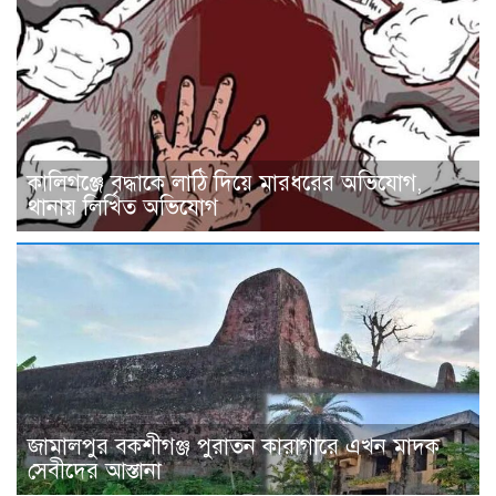
কালিগঞ্জে বৃদ্ধাকে লাঠি দিয়ে মারধরের অভিযোগ,
থানায় লিখিত অভিযোগ
জামালপুর বকশীগঞ্জ পুরাতন কারাগারে এখন মাদক
সেবীদের আস্তানা