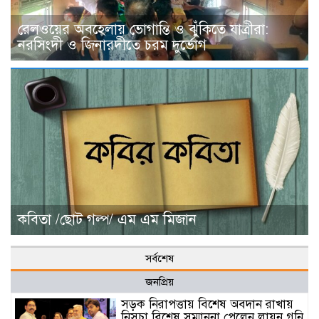
রেলওয়ের অবহেলায় ভোগান্তি ও ঝুঁকিতে যাত্রীরা:
নরসিংদী ও জিনারদীতে চরম দুর্ভোগ
কবিতা /ছোট গল্প/ এম এম মিজান
সর্বশেষ
জনপ্রিয়
সড়ক নিরাপত্তায় বিশেষ অবদান রাখায়
নিসচা বিশেষ সম্মাননা পেলেন লায়ন গনি