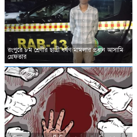
রংপুরে ৮ম শ্রেণীর ছাত্রী ধর্ষণ মামলার প্রধান আসামি
গ্রেফতার