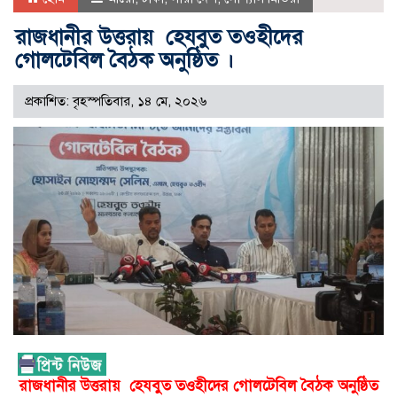
রাজধানীর উত্তরায় হেযবুত তওহীদের
গোলটেবিল বৈঠক অনুষ্ঠিত ।
প্রকাশিত: বৃহস্পতিবার, ১৪ মে, ২০২৬
রাজধানীর উত্তরায় হেযবুত তওহীদের গোলটেবিল বৈঠক অনুষ্ঠিত