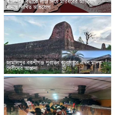
কালিগঞ্জে বৃদ্ধাকে লাঠি দিয়ে মারধরের অভিযোগ,
থানায় লিখিত অভিযোগ
জামালপুর বকশীগঞ্জ পুরাতন কারাগারে এখন মাদক
সেবীদের আস্তানা