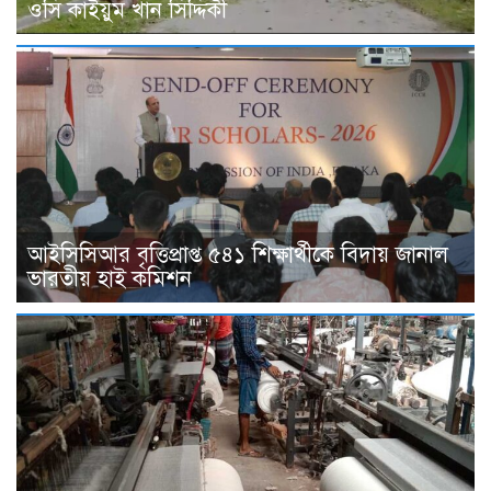
ওসি কাইয়ুম খান সিদ্দিকী
আইসিসিআর বৃত্তিপ্রাপ্ত ৫৪১ শিক্ষার্থীকে বিদায় জানাল
ভারতীয় হাই কমিশন