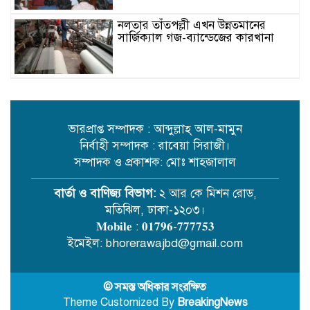
নলতার তাঁতপল্লী এখন উন্নতমানের
সার্জিক্যাল গজ-ব্যান্ডেজের কারখানা
নিষেধাজ্ঞার মধ্যেও সুন্দরবনে কাঁকড়া
আহরণ ও বিষ দিয়ে মাছ শিকার
ভারপ্রাপ্ত সম্পাদক : আব্দুল্লাহ্ আল-মামুন
নির্বাহী সম্পাদক : রাবেয়া সিরাজী।
সাধারণ স্বেচ্ছাসেবী সংস্থার অনুকূলে
সম্পাদক ও প্রকাশক: মোঃ শাহজালাল
এককালীন অনুদানের চেক বিতরণ
বার্তা ও বাণিজ্য বিভাগ:
২ আর কে মিশন রোড,
মতিঝিল, ঢাকা-১২০৩।
গোবিন্দগঞ্জে বিষধর সাপের কামড়ে
𝐌𝐨𝐛𝐢𝐥𝐞 : 𝟎𝟏𝟕𝟗𝟔-𝟕𝟕𝟕𝟕𝟓𝟑
সাপুড়িয়ার মৃত্যু
ইমেইল: bhorerawajbd@gmail.com
কালীগঞ্জে পার্টনার ফিল্ড স্কুল কংগ্রেস
© সমস্ত অধিকার সংরক্ষিত
অনুষ্ঠিত
Theme Customized By
BreakingNews