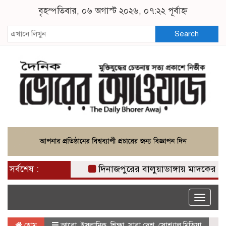
বৃহস্পতিবার, ০৬ অগাস্ট ২০২৬, ০৭:২২ পূর্বাহ্ন
Search
সর্বশেষ :
দিনাজপুরের বালুয়াডাঙ্গায় মাদকের ভয়াবহ ব
Toggle
naviga
হোম
আরো
,
ইসলামিক
,
শিক্ষা
,
সারা দেশ
,
সোশ্যাল মিডিয়া