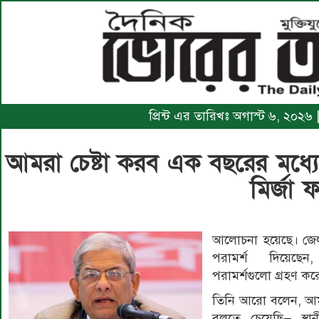
প্রিন্ট এর তারিখঃ অগাস্ট ৬, ২০২৬
আমরা চেষ্টা করব এক বছরের মধ্যে স্
মির্জা
আলোচনা হয়েছে। জেলা
পরামর্শ দিয়েছ
পরামর্শগুলো গ্রহণ কর
তিনি আরো বলেন, আম
বলতে চেয়েছি— স্থা