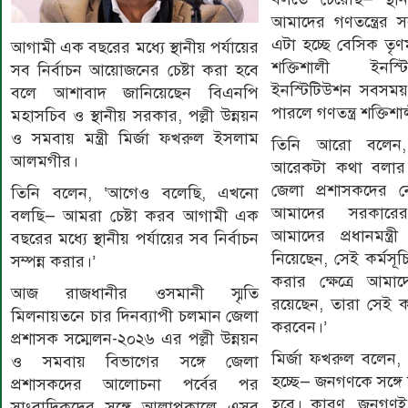
আমাদের গণতন্ত্রের স
এটা হচ্ছে বেসিক তৃ
আগামী এক বছরের মধ্যে স্থানীয় পর্যায়ের
শক্তিশালী ইনস
সব নির্বাচন আয়োজনের চেষ্টা করা হবে
ইনস্টিটিউশন সবসময়
বলে আশাবাদ জানিয়েছেন বিএনপি
পারলে গণতন্ত্র শক্তিশ
মহাসচিব ও স্থানীয় সরকার, পল্লী উন্নয়ন
ও সমবায় মন্ত্রী মির্জা ফখরুল ইসলাম
তিনি আরো বলেন,
আলমগীর।
আরেকটা কথা বলার চ
জেলা প্রশাসকদের নে
তিনি বলেন, ‘আগেও বলেছি, এখনো
আমাদের সরকারে
বলছি— আমরা চেষ্টা করব আগামী এক
আমাদের প্রধানমন্ত্র
বছরের মধ্যে স্থানীয় পর্যায়ের সব নির্বাচন
নিয়েছেন, সেই কর্মসূচ
সম্পন্ন করার।’
করার ক্ষেত্রে আমাদ
আজ রাজধানীর ওসমানী স্মৃতি
রয়েছেন, তারা সেই ক
মিলনায়তনে চার দিনব্যাপী চলমান জেলা
করবেন।’
প্রশাসক সম্মেলন-২০২৬ এর পল্লী উন্নয়ন
মির্জা ফখরুল বলেন,
ও সমবায় বিভাগের সঙ্গে জেলা
হচ্ছে— জনগণকে সঙ্গ
প্রশাসকদের আলোচনা পর্বের পর
হবে। কারণ, জনগণই 
সাংবাদিকদের সঙ্গে আলাপকালে এসব