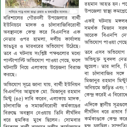
রহমান আহত হন। পর
উপজেলা স্বাস্থ্য কমপ্লে
বরিশালের গৌরনদী উপজেলার বার্থী
একই ঘটনায় মঙ্গলবার
ইউনিয়নে মাদক ও চাঁদাবাজিবিরোধী
সমর্থক মিজান সর
অবস্থানকে কেন্দ্র করে বিএনপির এক
আরেক বিএনপি নে
নেতার ওপর হামলা, দলীয় কার্যালয়
অভিযোগ পাওয়া গেছে
ভাঙচুর ও মারধরের অভিযোগ উঠেছে।
তবে এসব অভিযোগ অ
তবে এ ঘটনায় সংশ্লিষ্ট পক্ষগুলোর মধ্যে
অভিযুক্ত যুবদল নে
পাল্টাপাল্টি অভিযোগ পাওয়া গেছে, ফলে
জুয়েল। তার দাবি, 
ঘটনাটি নিয়ে এলাকায় উত্তেজনা বিরাজ
বা চাঁদাবাজির সঙ্
করছে।
মিজানুর রহমান মিন্ট
অভিযোগ সূত্রে জানা যায়, বার্থী ইউনিয়ন
অনিয়মে জড়িত এবং আধ
বিএনপির আহ্বায়ক মো. মিজানুর রহমান
কেন্দ্র করেই এ বিরোধে
মিন্টু (৪৫) দাবি করেন, এলাকায় মাদক,
এদিকে স্থানীয় সূত্র
চাঁদাবাজি ও সমাজবিরোধী কর্মকাণ্ডের
দীর্ঘদিন ধরে প্রভাব ব
বিরুদ্ধে অবস্থান নেওয়ায় তিনি দীর্ঘদিন
কর্মকাণ্ডকে কেন্দ্র ক
ধরে হুমকির মুখে ছিলেন। সোমবার
দ্বন্দ্ব চলছিল। সাম্প