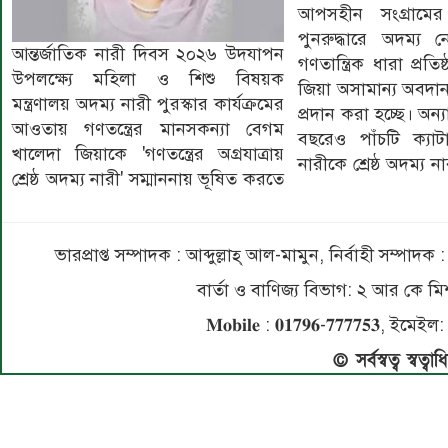
আপসহীন সংগ্রামের ম
জননী নারী ক্যাটাগরি
পুনরুদ্ধারে অদম্য ন
নির্যাতনের দুঃস্বপ্
আন্তর্জাতিক নারী দিবস ২০২৬ উদযাপন
গণতান্ত্রিক ধারা প্রত
সংগ্রামে জয়ী নারী 
উপলক্ষ্যে মহিলা ও শিশু বিষয়ক
জিয়া অসামান্য অবদান
শমলা বেগম এবং 
মন্ত্রণালয় অদম্য নারী পুরস্কার কার্যক্রমের
প্রদান করা হচ্ছে। অন্
অসামান্য অবদান র
আওতায় গণতন্ত্রের মানসকন্যা বেগম
বছরেও পাঁচটি ক্যা
ক্যাটাগরিতে মোছা:
খালেদা জিয়াকে 'গণতন্ত্রের অগ্রযাত্রায়
নারীকে শ্রেষ্ঠ অদম্য ন
শ্রেষ্ঠ অদম্য নারী' সম্মাননায় ভূষিত করতে
ভারপ্রাপ্ত সম্পাদক : আব্দুল্লাহ্ আল-মামুন, নির্বাহী সম্প
বার্তা ও বাণিজ্য বিভাগ: ২ আর কে
𝐌𝐨𝐛𝐢𝐥𝐞 : 𝟎𝟏𝟕𝟗𝟔-𝟕𝟕𝟕𝟕𝟓
© সর্বস্বত্ব স্বত্ব