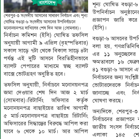
শূন্য ঘোষিত বগুড়া
উপনির্বাচন অনুষ্ঠান
শেরপুর-৩ সংসদীয় আসনের সাধারণ নির্বাচন এবং শূন্য
প্রজ্ঞাপন জারি করে
ঘোষিত বগুড়া-৬ সংসদীয় আসনের উপনির্বাচনে
(ইসি)।
মনোনয়নপত্র দাখিলের শেষ দিন আজ (সোমবার)।
নির্বাচন কমিশন (ইসি) ঘোষিত তফসিল
বগুড়া-৬ আসনের উপনির্
অনুযায়ী আগামী ৯ এপ্রিল (বৃহস্পতিবার)
বলা হয়, গণপ্রতিনিধ
সকাল সাড়ে ৭টা থেকে বিকাল সাড়ে ৪টা
এর ১১ অনুচ্ছেদের (
পর্যন্ত এই দুটি আসনে বিরতিহীনভাবে
ক্ষমতাবলে ১৬ ফেব্রু
ব্যালট পেপারের মাধ্যমে স্বচ্ছ ব্যালট
৪১ বগুড়া-৬ আসনে এ
বাক্সে ভোটগ্রহণ অনুষ্ঠিত হবে।
নির্বাচনের জন্য সংশ্লিষ
তফসিল অনুযায়ী, নির্বাচনে মনোনয়নপত্র
ভোটারদেরকে নির্বা
জমা দেওয়ার শেষ দিন আজ ২ মার্চ
জানাচ্ছে এবং নির্
(সোমবার)।রিটার্নিং অফিসার কর্তৃক
ঘোষণা করছে।
মনোনয়নপত্র বাছাইয়ের তারিখ আগামী
অন্যদিকে, শেরপুর-
৫ মার্চ।মনোনয়নপত্র বাছাইয়ে রিটার্নিং
নির্বাচনের প্রজ্ঞাপন
অফিসারের সিদ্ধান্তের বিরুদ্ধে আপিল করা
জাতীয় সংসদ নির্বাচন
যাবে ৬ থেকে ১০ মার্চ। আর আপিল
এলাকা ১৪৫ শে