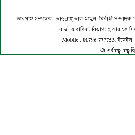
ভারপ্রাপ্ত সম্পাদক : আব্দুল্লাহ্ আল-মামুন, নির্বাহী সম্প
বার্তা ও বাণিজ্য বিভাগ: ২ আর কে
𝐌𝐨𝐛𝐢𝐥𝐞 : 𝟎𝟏𝟕𝟗𝟔-𝟕𝟕𝟕𝟕𝟓
© সর্বস্বত্ব স্বত্ব